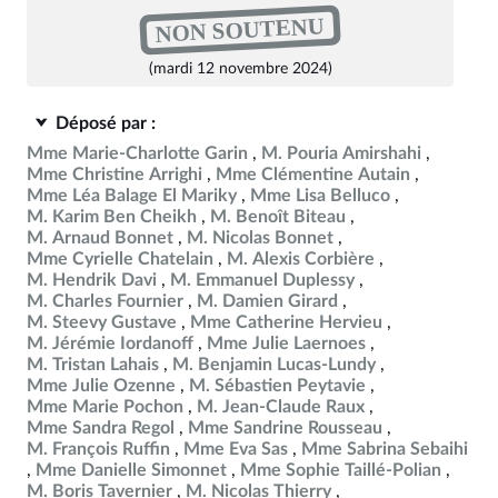
NON SOUTENU
(mardi 12 novembre 2024)
Déposé par :
Mme Marie-Charlotte Garin
M. Pouria Amirshahi
Mme Christine Arrighi
Mme Clémentine Autain
Mme Léa Balage El Mariky
Mme Lisa Belluco
M. Karim Ben Cheikh
M. Benoît Biteau
M. Arnaud Bonnet
M. Nicolas Bonnet
Mme Cyrielle Chatelain
M. Alexis Corbière
M. Hendrik Davi
M. Emmanuel Duplessy
M. Charles Fournier
M. Damien Girard
M. Steevy Gustave
Mme Catherine Hervieu
M. Jérémie Iordanoff
Mme Julie Laernoes
M. Tristan Lahais
M. Benjamin Lucas-Lundy
Mme Julie Ozenne
M. Sébastien Peytavie
Mme Marie Pochon
M. Jean-Claude Raux
Mme Sandra Regol
Mme Sandrine Rousseau
M. François Ruffin
Mme Eva Sas
Mme Sabrina Sebaihi
Mme Danielle Simonnet
Mme Sophie Taillé-Polian
M. Boris Tavernier
M. Nicolas Thierry