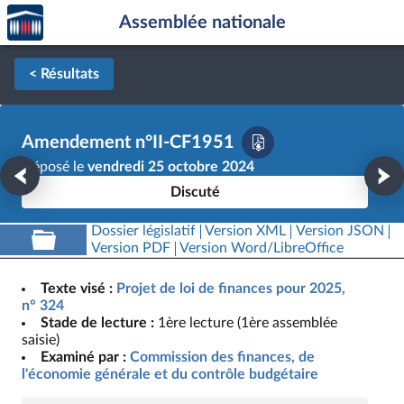
Accèder
Aller au contenu
Aller en bas de la page
Assemblée nationale
à la
page
d'accueil
< Résultats
Amendement n°II-CF1951
Déposé le
vendredi 25 octobre 2024
Discuté
Dossier législatif
Version XML
Version JSON
Version PDF
Version Word/LibreOffice
Texte visé :
Projet de loi de finances pour 2025,
n° 324
Stade de lecture :
1ère lecture (1ère assemblée
saisie)
Examiné par :
Commission des finances, de
l'économie générale et du contrôle budgétaire