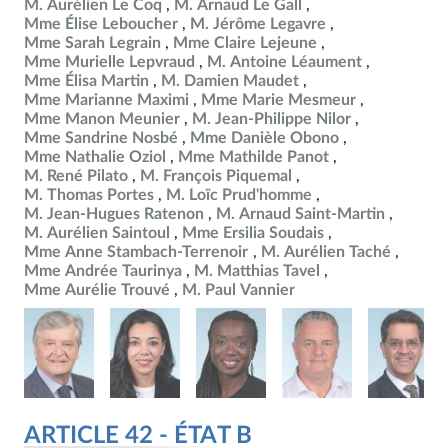
M. Aurélien Le Coq
M. Arnaud Le Gall
Mme Élise Leboucher
M. Jérôme Legavre
Mme Sarah Legrain
Mme Claire Lejeune
Mme Murielle Lepvraud
M. Antoine Léaument
Mme Élisa Martin
M. Damien Maudet
Mme Marianne Maximi
Mme Marie Mesmeur
Mme Manon Meunier
M. Jean-Philippe Nilor
Mme Sandrine Nosbé
Mme Danièle Obono
Mme Nathalie Oziol
Mme Mathilde Panot
M. René Pilato
M. François Piquemal
M. Thomas Portes
M. Loïc Prud'homme
M. Jean-Hugues Ratenon
M. Arnaud Saint-Martin
M. Aurélien Saintoul
Mme Ersilia Soudais
Mme Anne Stambach-Terrenoir
M. Aurélien Taché
Mme Andrée Taurinya
M. Matthias Tavel
Mme Aurélie Trouvé
M. Paul Vannier
ARTICLE 42 - ÉTAT B