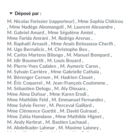
Déposé par :
M. Nicolas Forissier
(rapporteur)
Mme Sophia Chikirou
Mme Nadège Abomangoli
M. Laurent Alexandre
M. Gabriel Amard
Mme Ségolène Amiot
Mme Farida Amrani
M. Rodrigo Arenas
M. Raphaël Arnault
Mme Anaïs Belouassa-Cherifi
M. Ugo Bernalicis
M. Christophe Bex
M. Carlos Martens Bilongo
M. Manuel Bompard
M. Idir Boumertit
M. Louis Boyard
M. Pierre-Yves Cadalen
M. Aymeric Caron
M. Sylvain Carrière
Mme Gabrielle Cathala
M. Bérenger Cernon
M. Hadrien Clouet
M. Éric Coquerel
M. Jean-François Coulomme
M. Sébastien Delogu
M. Aly Diouara
Mme Alma Dufour
Mme Karen Erodi
Mme Mathilde Feld
M. Emmanuel Fernandes
Mme Sylvie Ferrer
M. Perceval Gaillard
Mme Clémence Guetté
M. David Guiraud
Mme Zahia Hamdane
Mme Mathilde Hignet
M. Andy Kerbrat
M. Bastien Lachaud
M. Abdelkader Lahmar
M. Maxime Laisney