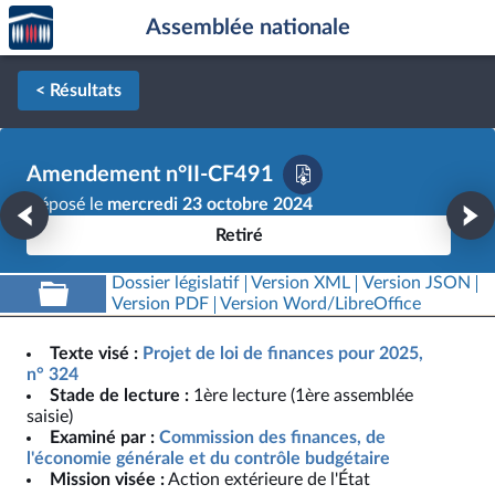
Accèder
Aller au contenu
Aller en bas de la page
Assemblée nationale
à la
page
d'accueil
< Résultats
Amendement n°II-CF491
Déposé le
mercredi 23 octobre 2024
Retiré
Dossier législatif
Version XML
Version JSON
Version PDF
Version Word/LibreOffice
Texte visé :
Projet de loi de finances pour 2025,
n° 324
Stade de lecture :
1ère lecture (1ère assemblée
saisie)
Examiné par :
Commission des finances, de
l'économie générale et du contrôle budgétaire
Mission visée :
Action extérieure de l'État