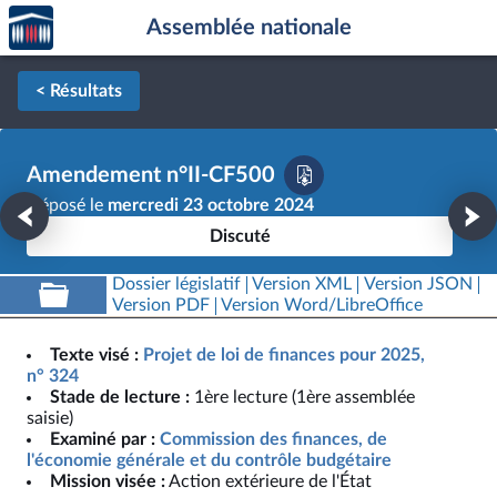
Accèder
Aller au contenu
Aller en bas de la page
Assemblée nationale
à la
page
d'accueil
< Résultats
Amendement n°II-CF500
Déposé le
mercredi 23 octobre 2024
Discuté
Dossier législatif
Version XML
Version JSON
Version PDF
Version Word/LibreOffice
Texte visé :
Projet de loi de finances pour 2025,
n° 324
Stade de lecture :
1ère lecture (1ère assemblée
saisie)
Examiné par :
Commission des finances, de
l'économie générale et du contrôle budgétaire
Mission visée :
Action extérieure de l'État