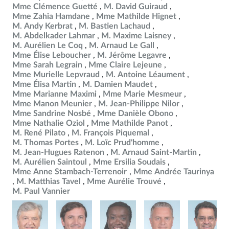
Mme Clémence Guetté
M. David Guiraud
Mme Zahia Hamdane
Mme Mathilde Hignet
M. Andy Kerbrat
M. Bastien Lachaud
M. Abdelkader Lahmar
M. Maxime Laisney
M. Aurélien Le Coq
M. Arnaud Le Gall
Mme Élise Leboucher
M. Jérôme Legavre
Mme Sarah Legrain
Mme Claire Lejeune
Mme Murielle Lepvraud
M. Antoine Léaument
Mme Élisa Martin
M. Damien Maudet
Mme Marianne Maximi
Mme Marie Mesmeur
Mme Manon Meunier
M. Jean-Philippe Nilor
Mme Sandrine Nosbé
Mme Danièle Obono
Mme Nathalie Oziol
Mme Mathilde Panot
M. René Pilato
M. François Piquemal
M. Thomas Portes
M. Loïc Prud'homme
M. Jean-Hugues Ratenon
M. Arnaud Saint-Martin
M. Aurélien Saintoul
Mme Ersilia Soudais
Mme Anne Stambach-Terrenoir
Mme Andrée Taurinya
M. Matthias Tavel
Mme Aurélie Trouvé
M. Paul Vannier