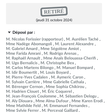
RETIRÉ
(jeudi 31 octobre 2024)
Déposé par :
M. Nicolas Forissier
(rapporteur)
M. Aurélien Taché
Mme Nadège Abomangoli
M. Laurent Alexandre
M. Gabriel Amard
Mme Ségolène Amiot
Mme Farida Amrani
M. Rodrigo Arenas
M. Raphaël Arnault
Mme Anaïs Belouassa-Cherifi
M. Ugo Bernalicis
M. Christophe Bex
M. Carlos Martens Bilongo
M. Manuel Bompard
M. Idir Boumertit
M. Louis Boyard
M. Pierre-Yves Cadalen
M. Aymeric Caron
M. Sylvain Carrière
Mme Gabrielle Cathala
M. Bérenger Cernon
Mme Sophia Chikirou
M. Hadrien Clouet
M. Éric Coquerel
M. Jean-François Coulomme
M. Sébastien Delogu
M. Aly Diouara
Mme Alma Dufour
Mme Karen Erodi
Mme Mathilde Feld
M. Emmanuel Fernandes
Mme Sylvie Ferrer
M. Perceval Gaillard