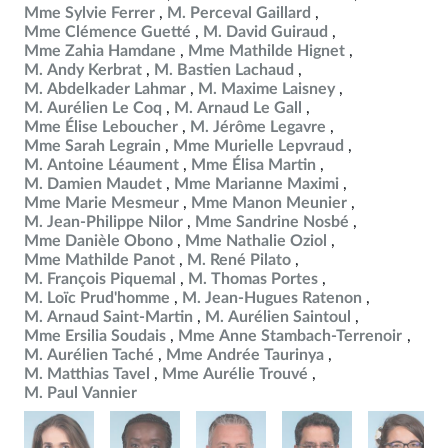
Mme Sylvie Ferrer
M. Perceval Gaillard
Mme Clémence Guetté
M. David Guiraud
Mme Zahia Hamdane
Mme Mathilde Hignet
M. Andy Kerbrat
M. Bastien Lachaud
M. Abdelkader Lahmar
M. Maxime Laisney
M. Aurélien Le Coq
M. Arnaud Le Gall
Mme Élise Leboucher
M. Jérôme Legavre
Mme Sarah Legrain
Mme Murielle Lepvraud
M. Antoine Léaument
Mme Élisa Martin
M. Damien Maudet
Mme Marianne Maximi
Mme Marie Mesmeur
Mme Manon Meunier
M. Jean-Philippe Nilor
Mme Sandrine Nosbé
Mme Danièle Obono
Mme Nathalie Oziol
Mme Mathilde Panot
M. René Pilato
M. François Piquemal
M. Thomas Portes
M. Loïc Prud'homme
M. Jean-Hugues Ratenon
M. Arnaud Saint-Martin
M. Aurélien Saintoul
Mme Ersilia Soudais
Mme Anne Stambach-Terrenoir
M. Aurélien Taché
Mme Andrée Taurinya
M. Matthias Tavel
Mme Aurélie Trouvé
M. Paul Vannier