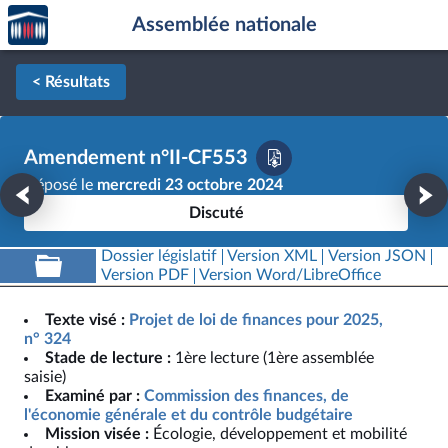
Accèder
Aller au contenu
Aller en bas de la page
Assemblée nationale
à la
page
d'accueil
< Résultats
Amendement n°II-CF553
Déposé le
mercredi 23 octobre 2024
Discuté
Dossier législatif
Version XML
Version JSON
Version PDF
Version Word/LibreOffice
Texte visé :
Projet de loi de finances pour 2025,
n° 324
Stade de lecture :
1ère lecture (1ère assemblée
saisie)
Examiné par :
Commission des finances, de
l'économie générale et du contrôle budgétaire
Mission visée :
Écologie, développement et mobilité