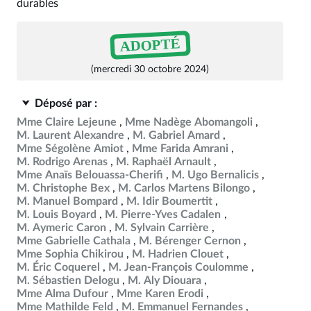
durables
ADOPTÉ
(mercredi 30 octobre 2024)
Déposé par :
Mme Claire Lejeune
Mme Nadège Abomangoli
M. Laurent Alexandre
M. Gabriel Amard
Mme Ségolène Amiot
Mme Farida Amrani
M. Rodrigo Arenas
M. Raphaël Arnault
Mme Anaïs Belouassa-Cherifi
M. Ugo Bernalicis
M. Christophe Bex
M. Carlos Martens Bilongo
M. Manuel Bompard
M. Idir Boumertit
M. Louis Boyard
M. Pierre-Yves Cadalen
M. Aymeric Caron
M. Sylvain Carrière
Mme Gabrielle Cathala
M. Bérenger Cernon
Mme Sophia Chikirou
M. Hadrien Clouet
M. Éric Coquerel
M. Jean-François Coulomme
M. Sébastien Delogu
M. Aly Diouara
Mme Alma Dufour
Mme Karen Erodi
Mme Mathilde Feld
M. Emmanuel Fernandes