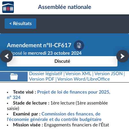
Accèder
Aller au contenu
Aller en bas de la page
Assemblée nationale
à la
page
d'accueil
< Résultats
Amendement n°II-CF617
Déposé le
mercredi 23 octobre 2024
Discuté
Dossier législatif
Version XML
Version JSON
Version PDF
Version Word/LibreOffice
Texte visé :
Projet de loi de finances pour 2025,
n° 324
Stade de lecture :
1ère lecture (1ère assemblée
saisie)
Examiné par :
Commission des finances, de
l'économie générale et du contrôle budgétaire
Mission visée :
Engagements financiers de l'État