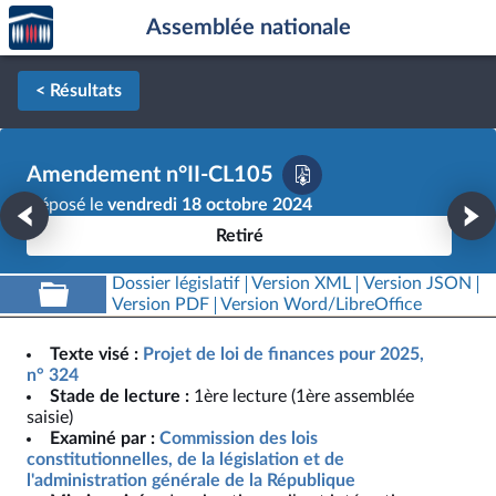
Accèder
Aller au contenu
Aller en bas de la page
Assemblée nationale
à la
page
d'accueil
< Résultats
Amendement n°II-CL105
Déposé le
vendredi 18 octobre 2024
Retiré
Dossier législatif
Version XML
Version JSON
Version PDF
Version Word/LibreOffice
Texte visé :
Projet de loi de finances pour 2025,
n° 324
Stade de lecture :
1ère lecture (1ère assemblée
saisie)
Examiné par :
Commission des lois
constitutionnelles, de la législation et de
l'administration générale de la République