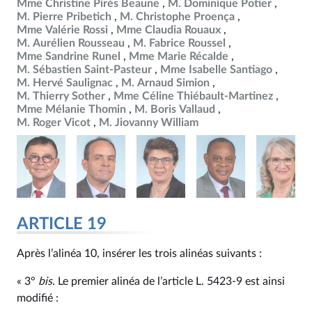
Mme Christine Pirès Beaune
M. Dominique Potier
M. Pierre Pribetich
M. Christophe Proença
Mme Valérie Rossi
Mme Claudia Rouaux
M. Aurélien Rousseau
M. Fabrice Roussel
Mme Sandrine Runel
Mme Marie Récalde
M. Sébastien Saint-Pasteur
Mme Isabelle Santiago
M. Hervé Saulignac
M. Arnaud Simion
M. Thierry Sother
Mme Céline Thiébault-Martinez
Mme Mélanie Thomin
M. Boris Vallaud
M. Roger Vicot
M. Jiovanny William
ARTICLE 19
Après l’alinéa 10, insérer les trois alinéas suivants :
« 3°
bis.
Le premier alinéa de l’article L. 5423‑9 est ainsi
modifié :