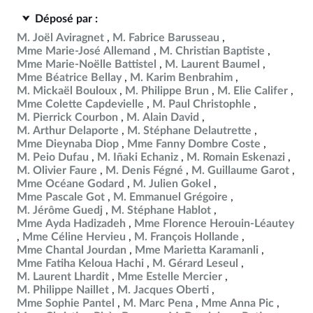
Déposé par :
M. Joël Aviragnet
M. Fabrice Barusseau
Mme Marie-José Allemand
M. Christian Baptiste
Mme Marie-Noëlle Battistel
M. Laurent Baumel
Mme Béatrice Bellay
M. Karim Benbrahim
M. Mickaël Bouloux
M. Philippe Brun
M. Elie Califer
Mme Colette Capdevielle
M. Paul Christophle
M. Pierrick Courbon
M. Alain David
M. Arthur Delaporte
M. Stéphane Delautrette
Mme Dieynaba Diop
Mme Fanny Dombre Coste
M. Peio Dufau
M. Iñaki Echaniz
M. Romain Eskenazi
M. Olivier Faure
M. Denis Fégné
M. Guillaume Garot
Mme Océane Godard
M. Julien Gokel
Mme Pascale Got
M. Emmanuel Grégoire
M. Jérôme Guedj
M. Stéphane Hablot
Mme Ayda Hadizadeh
Mme Florence Herouin-Léautey
Mme Céline Hervieu
M. François Hollande
Mme Chantal Jourdan
Mme Marietta Karamanli
Mme Fatiha Keloua Hachi
M. Gérard Leseul
M. Laurent Lhardit
Mme Estelle Mercier
M. Philippe Naillet
M. Jacques Oberti
Mme Sophie Pantel
M. Marc Pena
Mme Anna Pic