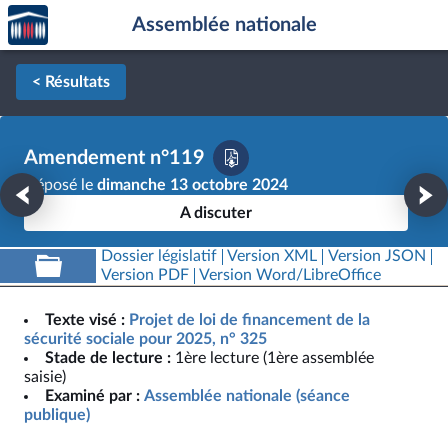
Accèder
Aller au contenu
Aller en bas de la page
Assemblée nationale
à la
page
d'accueil
< Résultats
Amendement n°119
Déposé le
dimanche 13 octobre 2024
A discuter
Dossier législatif
Version XML
Version JSON
Version PDF
Version Word/LibreOffice
Texte visé :
Projet de loi de financement de la
sécurité sociale pour 2025, n° 325
Stade de lecture :
1ère lecture (1ère assemblée
saisie)
Examiné par :
Assemblée nationale (séance
publique)