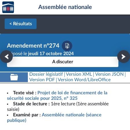
Accèder
Aller au contenu
Aller en bas de la page
Assemblée nationale
à la
page
d'accueil
< Résultats
Amendement n°274
Déposé le
jeudi 17 octobre 2024
A discuter
Dossier législatif
Version XML
Version JSON
Version PDF
Version Word/LibreOffice
Texte visé :
Projet de loi de financement de la
sécurité sociale pour 2025, n° 325
Stade de lecture :
1ère lecture (1ère assemblée
saisie)
Examiné par :
Assemblée nationale (séance
publique)