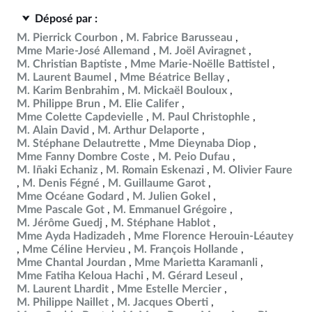
Déposé par :
M. Pierrick Courbon
M. Fabrice Barusseau
Mme Marie-José Allemand
M. Joël Aviragnet
M. Christian Baptiste
Mme Marie-Noëlle Battistel
M. Laurent Baumel
Mme Béatrice Bellay
M. Karim Benbrahim
M. Mickaël Bouloux
M. Philippe Brun
M. Elie Califer
Mme Colette Capdevielle
M. Paul Christophle
M. Alain David
M. Arthur Delaporte
M. Stéphane Delautrette
Mme Dieynaba Diop
Mme Fanny Dombre Coste
M. Peio Dufau
M. Iñaki Echaniz
M. Romain Eskenazi
M. Olivier Faure
M. Denis Fégné
M. Guillaume Garot
Mme Océane Godard
M. Julien Gokel
Mme Pascale Got
M. Emmanuel Grégoire
M. Jérôme Guedj
M. Stéphane Hablot
Mme Ayda Hadizadeh
Mme Florence Herouin-Léautey
Mme Céline Hervieu
M. François Hollande
Mme Chantal Jourdan
Mme Marietta Karamanli
Mme Fatiha Keloua Hachi
M. Gérard Leseul
M. Laurent Lhardit
Mme Estelle Mercier
M. Philippe Naillet
M. Jacques Oberti