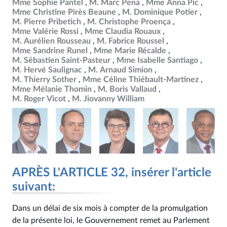
Mme Sophie Pantel
M. Marc Pena
Mme Anna Pic
Mme Christine Pirès Beaune
M. Dominique Potier
M. Pierre Pribetich
M. Christophe Proença
Mme Valérie Rossi
Mme Claudia Rouaux
M. Aurélien Rousseau
M. Fabrice Roussel
Mme Sandrine Runel
Mme Marie Récalde
M. Sébastien Saint-Pasteur
Mme Isabelle Santiago
M. Hervé Saulignac
M. Arnaud Simion
M. Thierry Sother
Mme Céline Thiébault-Martinez
Mme Mélanie Thomin
M. Boris Vallaud
M. Roger Vicot
M. Jiovanny William
APRÈS L'ARTICLE 32, insérer l'article
suivant:
Dans un délai de six mois à compter de la promulgation
de la présente loi, le Gouvernement remet au Parlement