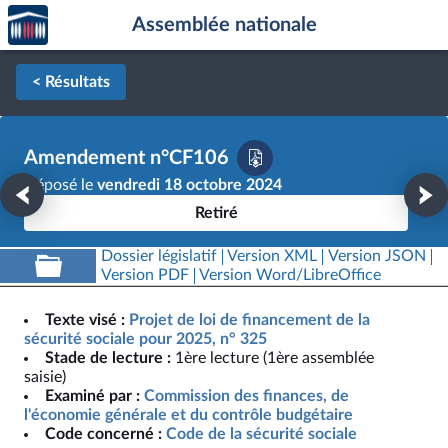
Accèder
Aller au contenu
Aller en bas de la page
Assemblée nationale
à la
page
d'accueil
< Résultats
Amendement n°CF106
Déposé le
vendredi 18 octobre 2024
Retiré
Dossier législatif
Version XML
Version JSON
Version PDF
Version Word/LibreOffice
Texte visé :
Projet de loi de financement de la
sécurité sociale pour 2025, n° 325
Stade de lecture :
1ère lecture (1ère assemblée
saisie)
Examiné par :
Commission des finances, de
l'économie générale et du contrôle budgétaire
Code concerné :
Code de la sécurité sociale