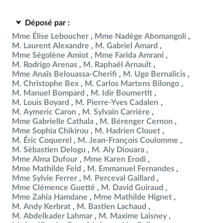
Déposé par :
Mme Élise Leboucher
Mme Nadège Abomangoli
M. Laurent Alexandre
M. Gabriel Amard
Mme Ségolène Amiot
Mme Farida Amrani
M. Rodrigo Arenas
M. Raphaël Arnault
Mme Anaïs Belouassa-Cherifi
M. Ugo Bernalicis
M. Christophe Bex
M. Carlos Martens Bilongo
M. Manuel Bompard
M. Idir Boumertit
M. Louis Boyard
M. Pierre-Yves Cadalen
M. Aymeric Caron
M. Sylvain Carrière
Mme Gabrielle Cathala
M. Bérenger Cernon
Mme Sophia Chikirou
M. Hadrien Clouet
M. Éric Coquerel
M. Jean-François Coulomme
M. Sébastien Delogu
M. Aly Diouara
Mme Alma Dufour
Mme Karen Erodi
Mme Mathilde Feld
M. Emmanuel Fernandes
Mme Sylvie Ferrer
M. Perceval Gaillard
Mme Clémence Guetté
M. David Guiraud
Mme Zahia Hamdane
Mme Mathilde Hignet
M. Andy Kerbrat
M. Bastien Lachaud
M. Abdelkader Lahmar
M. Maxime Laisney