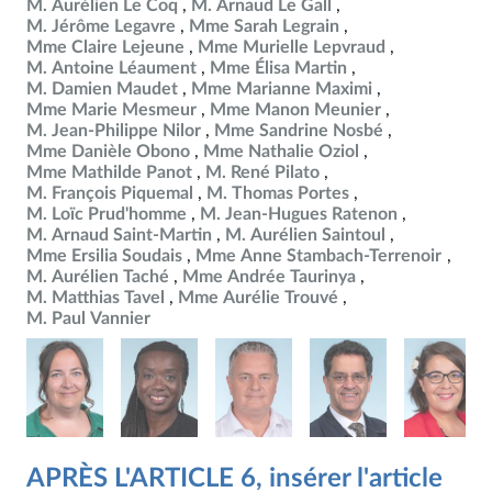
M. Aurélien Le Coq
M. Arnaud Le Gall
M. Jérôme Legavre
Mme Sarah Legrain
Mme Claire Lejeune
Mme Murielle Lepvraud
M. Antoine Léaument
Mme Élisa Martin
M. Damien Maudet
Mme Marianne Maximi
Mme Marie Mesmeur
Mme Manon Meunier
M. Jean-Philippe Nilor
Mme Sandrine Nosbé
Mme Danièle Obono
Mme Nathalie Oziol
Mme Mathilde Panot
M. René Pilato
M. François Piquemal
M. Thomas Portes
M. Loïc Prud'homme
M. Jean-Hugues Ratenon
M. Arnaud Saint-Martin
M. Aurélien Saintoul
Mme Ersilia Soudais
Mme Anne Stambach-Terrenoir
M. Aurélien Taché
Mme Andrée Taurinya
M. Matthias Tavel
Mme Aurélie Trouvé
M. Paul Vannier
APRÈS L'ARTICLE 6, insérer l'article