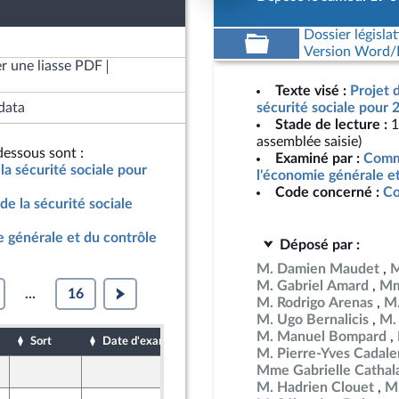
Dossier législat
Version Word/L
r une liasse PDF
Texte visé :
Projet 
data
sécurité sociale pour 
Stade de lecture :
1
assemblée saisie)
essous sont :
Examiné par :
Commi
la sécurité sociale pour
l'économie générale e
Code concerné :
Co
de la sécurité sociale
 générale et du contrôle
Déposé par :
M. Damien Maudet
M
M. Gabriel Amard
Mm
...
16
M. Rodrigo Arenas
M.
M. Ugo Bernalicis
M.
M. Manuel Bompard
Sort
Date d'examen
Date de dépôt
M. Pierre-Yves Cadal
Mme Gabrielle Cathal
18 octobre 2024
t Populaire
M. Hadrien Clouet
M.