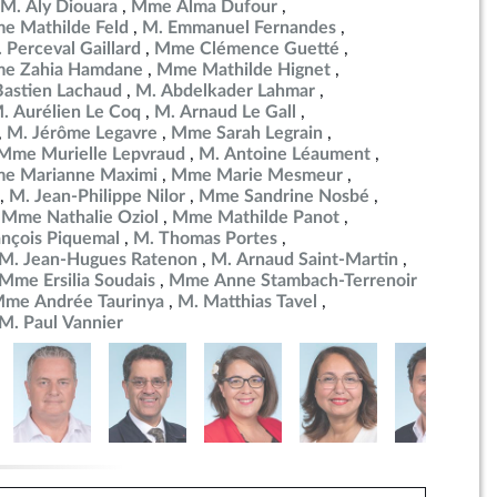
M. Aly Diouara
Mme Alma Dufour
e Mathilde Feld
M. Emmanuel Fernandes
 Perceval Gaillard
Mme Clémence Guetté
e Zahia Hamdane
Mme Mathilde Hignet
Bastien Lachaud
M. Abdelkader Lahmar
. Aurélien Le Coq
M. Arnaud Le Gall
M. Jérôme Legavre
Mme Sarah Legrain
Mme Murielle Lepvraud
M. Antoine Léaument
e Marianne Maximi
Mme Marie Mesmeur
M. Jean-Philippe Nilor
Mme Sandrine Nosbé
Mme Nathalie Oziol
Mme Mathilde Panot
ançois Piquemal
M. Thomas Portes
M. Jean-Hugues Ratenon
M. Arnaud Saint-Martin
Mme Ersilia Soudais
Mme Anne Stambach-Terrenoir
me Andrée Taurinya
M. Matthias Tavel
M. Paul Vannier