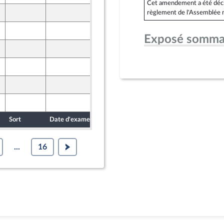
Cet amendement a été déclar
19 octobre 2024
règlement de l'Assemblée n
t Populaire
19 octobre 2024
t Populaire
Exposé somma
19 octobre 2024
t Populaire
19 octobre 2024
t Populaire
19 octobre 2024
t Populaire
19 octobre 2024
t Populaire
Sort
Date d'examen
Date de dépôt
...
16