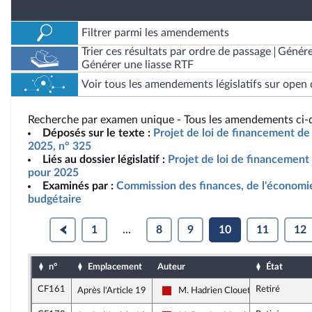
Filtrer parmi les amendements
Trier ces résultats par ordre de passage
Génére
Générer une liasse RTF
Voir tous les amendements législatifs sur open 
Recherche par examen unique - Tous les amendements ci-d
Déposés sur le texte :
Projet de loi de financement de 
2025, n° 325
Liés au dossier législatif :
Projet de loi de financement 
pour 2025
Examinés par :
Commission des finances, de l'économie
budgétaire
1
...
8
9
10
11
12
n°
Emplacement
Auteur
État
CF161
Retiré
Après l'Article 19
M. Hadrien Clouet
La France insoumise - Nouveau Fron