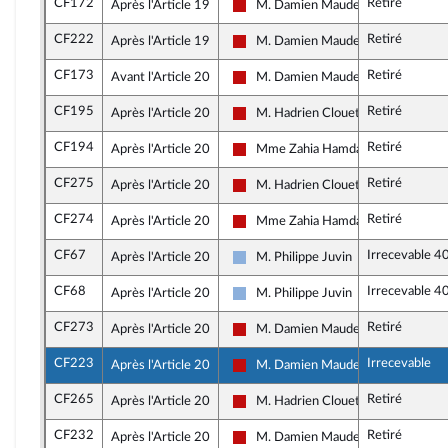
CF172
Retiré
Après l'Article 19
M. Damien Maudet
La France insoumise - Nouveau Fron
CF222
Retiré
Après l'Article 19
M. Damien Maudet
La France insoumise - Nouveau Fron
CF173
Retiré
Avant l'Article 20
M. Damien Maudet
La France insoumise - Nouveau Fron
CF195
Retiré
Après l'Article 20
M. Hadrien Clouet
La France insoumise - Nouveau Fron
CF194
Retiré
Après l'Article 20
Mme Zahia Hamdane
La France insoumise - Nouveau Fron
CF275
Retiré
Après l'Article 20
M. Hadrien Clouet
La France insoumise - Nouveau Fron
CF274
Retiré
Après l'Article 20
Mme Zahia Hamdane
La France insoumise - Nouveau Fron
CF67
Irrecevable 4
Après l'Article 20
M. Philippe Juvin
Droite Républicaine
CF68
Irrecevable 4
Après l'Article 20
M. Philippe Juvin
Droite Républicaine
CF273
Retiré
Après l'Article 20
M. Damien Maudet
La France insoumise - Nouveau Fron
CF223
Irrecevable
Après l'Article 20
M. Damien Maudet
La France insoumise - Nouveau Fron
CF265
Retiré
Après l'Article 20
M. Hadrien Clouet
La France insoumise - Nouveau Fron
CF232
Retiré
Après l'Article 20
M. Damien Maudet
La France insoumise - Nouveau Fron