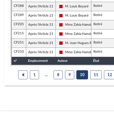
CF288
Retiré
Après l'Article 21
M. Louis Boyard
La France insoumise - Nouveau Fron
CF289
Retiré
Après l'Article 21
M. Louis Boyard
La France insoumise - Nouveau Fron
CF205
Retiré
Après l'Article 21
Mme Zahia Hamdane
La France insoumise - Nouveau Fron
CF215
Retiré
Après l'Article 21
Mme Zahia Hamdane
La France insoumise - Nouveau Fron
CF251
Retiré
Après l'Article 21
M. Jean-Hugues Ratenon
La France insoumise - Nouveau Fron
CF210
Retiré
Après l'Article 21
Mme Zahia Hamdane
La France insoumise - Nouveau Fron
n°
Emplacement
Auteur
État
1
...
8
9
10
11
12