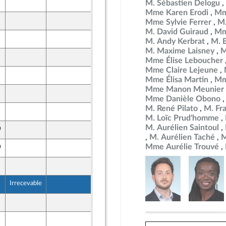
18 octobre 2024
M. Sébastien Delogu
t Populaire
Mme Karen Erodi
Mm
19 octobre 2024
Mme Sylvie Ferrer
M.
t Populaire
M. David Guiraud
Mm
18 octobre 2024
M. Andy Kerbrat
M. 
t Populaire
M. Maxime Laisney
M
18 octobre 2024
Mme Élise Leboucher
t Populaire
Mme Claire Lejeune
18 octobre 2024
Mme Élisa Martin
Mm
t Populaire
Mme Manon Meunier
19 octobre 2024
t Populaire
Mme Danièle Obono
M. René Pilato
M. Fr
19 octobre 2024
t Populaire
M. Loïc Prud'homme
M. Aurélien Saintoul
0
18 octobre 2024
M. Aurélien Taché
M
Mme Aurélie Trouvé
0
18 octobre 2024
19 octobre 2024
t Populaire
Irrecevable
19 octobre 2024
t Populaire
19 octobre 2024
t Populaire
19 octobre 2024
t Populaire