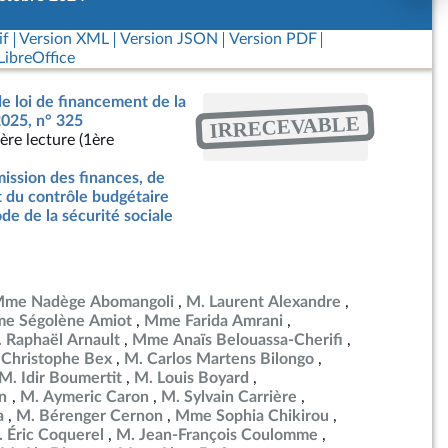
if
Version XML
Version JSON
Version PDF
ibreOffice
de loi de financement de la
IRRECEVABLE
2025, n° 325
ère lecture (1ère
ssion des finances, de
t du contrôle budgétaire
de de la sécurité sociale
me Nadège Abomangoli
M. Laurent Alexandre
e Ségolène Amiot
Mme Farida Amrani
 Raphaël Arnault
Mme Anaïs Belouassa-Cherifi
 Christophe Bex
M. Carlos Martens Bilongo
M. Idir Boumertit
M. Louis Boyard
en
M. Aymeric Caron
M. Sylvain Carrière
a
M. Bérenger Cernon
Mme Sophia Chikirou
 Éric Coquerel
M. Jean-François Coulomme