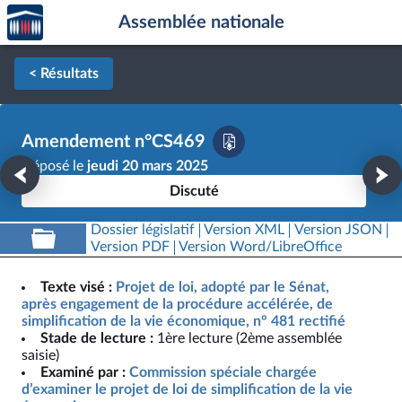
Accèder
Aller au contenu
Aller en bas de la page
Assemblée nationale
à la
page
d'accueil
< Résultats
Amendement n°CS469
Déposé le
jeudi 20 mars 2025
Discuté
Dossier législatif
Version XML
Version JSON
Version PDF
Version Word/LibreOffice
Texte visé :
Projet de loi, adopté par le Sénat,
après engagement de la procédure accélérée, de
simplification de la vie économique, n° 481 rectifié
Stade de lecture :
1ère lecture (2ème assemblée
saisie)
Examiné par :
Commission spéciale chargée
d’examiner le projet de loi de simplification de la vie