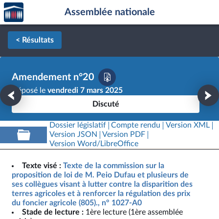
Accèder
Aller au contenu
Aller en bas de la page
Assemblée nationale
à la
page
d'accueil
< Résultats
Amendement n°20
Déposé le
vendredi 7 mars 2025
Discuté
Dossier législatif
Compte rendu
Version XML
Version JSON
Version PDF
Version Word/LibreOffice
Texte visé :
Texte de la commission sur la
proposition de loi de M. Peio Dufau et plusieurs de
ses collègues visant à lutter contre la disparition des
terres agricoles et à renforcer la régulation des prix
du foncier agricole (805)., n° 1027-A0
Stade de lecture :
1ère lecture (1ère assemblée