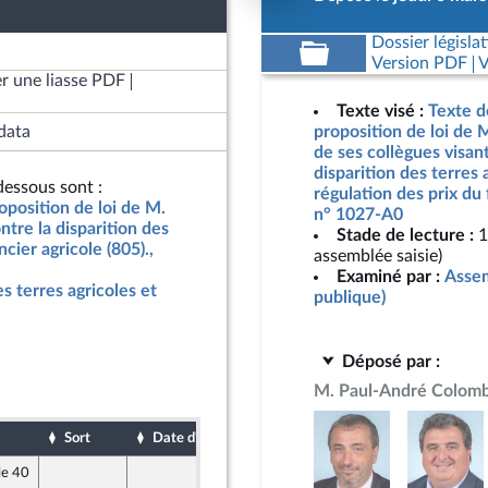
Dossier législat
Version PDF
V
r une liasse PDF
Texte visé :
Texte d
data
proposition de loi de 
de ses collègues visant
disparition des terres 
essous sont :
régulation des prix du 
oposition de loi de M.
n° 1027-A0
ntre la disparition des
Stade de lecture :
1
ncier agricole (805).,
assemblée saisie)
Examiné par :
Assem
es terres agricoles et
publique)
Déposé par :
M. Paul-André Colomb
Sort
Date d'examen
Date de dépôt
le 40
6 mars 2025
mer et Territoires