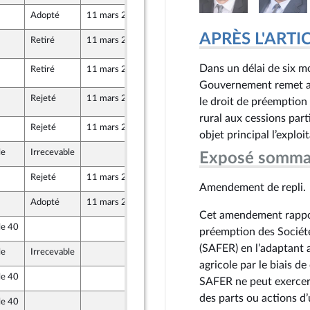
Adopté
11 mars 2025
7 mars 2025
APRÈS L'ARTICLE
Retiré
11 mars 2025
11 mars 2025
 (Rect)
Dans un délai de six mo
Retiré
11 mars 2025
11 mars 2025
 (Rect)
Gouvernement remet au 
Rejeté
11 mars 2025
11 mars 2025
 (Rect)
le droit de préemption
rural aux cessions part
Rejeté
11 mars 2025
7 mars 2025
objet principal l’exploi
le
Irrecevable
7 mars 2025
Exposé somma
Rejeté
11 mars 2025
7 mars 2025
Amendement de repli.
Adopté
11 mars 2025
7 mars 2025
Cet amendement rapport
le 40
7 mars 2025
préemption des Sociét
aine
(SAFER) en l’adaptant a
le
Irrecevable
7 mars 2025
agricole par le biais de
le 40
7 mars 2025
SAFER ne peut exercer 
des parts ou actions d’
le 40
7 mars 2025