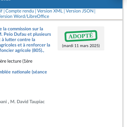
if
Compte rendu
Version XML
Version JSON
ersion Word/LibreOffice
e la commission sur la
ADOPTÉ
M. Peio Dufau et plusieurs
 à lutter contre la
agricoles et à renforcer la
(mardi 11 mars 2025)
foncier agricole (805).,
ère lecture (1ère
blée nationale (séance
ani
M. David Taupiac