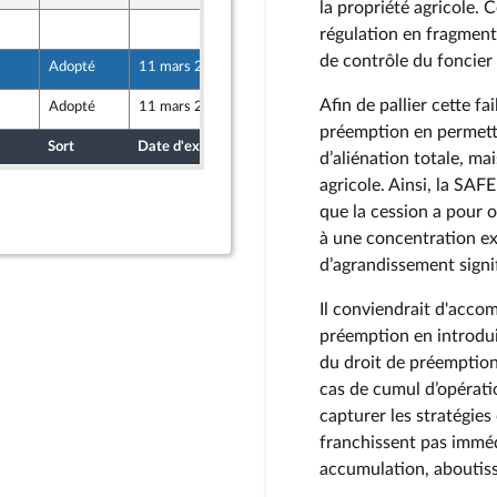
la propriété agricole. 
7 mars 2025
régulation en fragmenta
de contrôle du foncier
Adopté
11 mars 2025
6 mars 2025
mer et Territoires
Afin de pallier cette fa
Adopté
11 mars 2025
7 mars 2025
préemption en permett
Sort
Date d'examen
Date de dépôt
d’aliénation totale, ma
agricole. Ainsi, la SAF
que la cession a pour ob
à une concentration ex
d’agrandissement signif
Il conviendrait d'acco
préemption en introdu
du droit de préemption
cas de cumul d’opérati
capturer les stratégies
franchissent pas imméd
accumulation, aboutiss