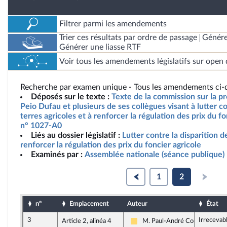
Filtrer parmi les amendements
Trier ces résultats par ordre de passage
Génére
Générer une liasse RTF
Voir tous les amendements législatifs sur open 
Recherche par examen unique - Tous les amendements ci-d
Déposés sur le texte :
Texte de la commission sur la pr
Peio Dufau et plusieurs de ses collègues visant à lutter co
terres agricoles et à renforcer la régulation des prix du fo
n° 1027-A0
Liés au dossier législatif :
Lutter contre la disparition d
renforcer la régulation des prix du foncier agricole
Examinés par :
Assemblée nationale (séance publique)
1
2
n°
Emplacement
Auteur
État
3
Irrecevab
Article 2, alinéa 4
M. Paul-André Colombani
Libertés, Indépendants, Outre-