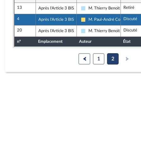
13
Retiré
Après l'Article 3 BIS
M. Thierry Benoit
Horizons & Indépendants
4
Discuté
Après l'Article 3 BIS
M. Paul-André Colombani
Libertés, Indépendants, Outre-
20
Discuté
Après l'Article 3 BIS
M. Thierry Benoit
Horizons & Indépendants
n°
Emplacement
Auteur
État
1
2