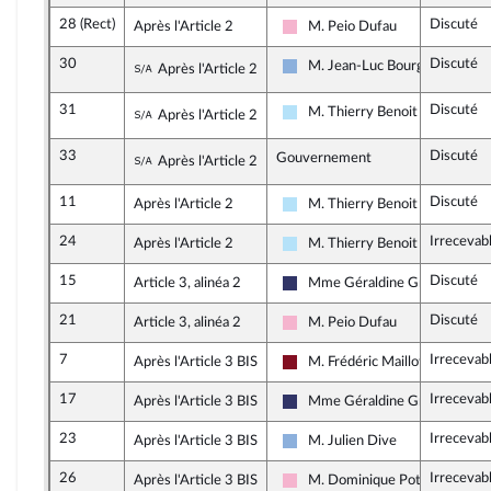
28 (Rect)
Discuté
Après l'Article 2
M. Peio Dufau
Socialistes et apparentés
30
Discuté
Sous-amendement de l'amendement n°28
M. Jean-Luc Bourgeaux
Après l'Article 2
Droite Républicaine
31
Discuté
Sous-amendement de l'amendement n°28
M. Thierry Benoit
Après l'Article 2
Horizons & Indépendants
33
Discuté
Sous-amendement de l'amendement n°28
Gouvernement
Après l'Article 2
11
Discuté
Après l'Article 2
M. Thierry Benoit
Horizons & Indépendants
24
Irrecevab
Après l'Article 2
M. Thierry Benoit
Horizons & Indépendants
15
Discuté
Article 3, alinéa 2
Mme Géraldine Grangier
Rassemblement National
21
Discuté
Article 3, alinéa 2
M. Peio Dufau
Socialistes et apparentés
7
Irrecevab
Après l'Article 3 BIS
M. Frédéric Maillot
Gauche Démocrate et Républic
17
Irrecevab
Après l'Article 3 BIS
Mme Géraldine Grangier
Rassemblement National
23
Irrecevab
Après l'Article 3 BIS
M. Julien Dive
Droite Républicaine
26
Irrecevab
Après l'Article 3 BIS
M. Dominique Potier
Socialistes et apparentés