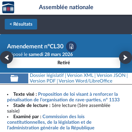
Accèder
Aller au contenu
Aller en bas de la page
Assemblée nationale
à la
page
d'accueil
< Résultats
Amendement n°CL30
Déposé le
samedi 28 mars 2026
Retiré
Dossier législatif
Version XML
Version JSON
Version PDF
Version Word/LibreOffice
Texte visé :
Proposition de loi visant à renforcer la
pénalisation de l’organisation de rave-parties, n° 1133
Stade de lecture :
1ère lecture (1ère assemblée
saisie)
Examiné par :
Commission des lois
constitutionnelles, de la législation et de
l'administration générale de la République