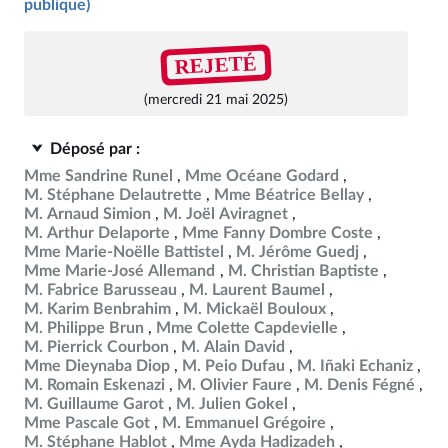
publique)
REJETÉ
(mercredi 21 mai 2025)
Déposé par :
Mme Sandrine Runel
Mme Océane Godard
M. Stéphane Delautrette
Mme Béatrice Bellay
M. Arnaud Simion
M. Joël Aviragnet
M. Arthur Delaporte
Mme Fanny Dombre Coste
Mme Marie-Noëlle Battistel
M. Jérôme Guedj
Mme Marie-José Allemand
M. Christian Baptiste
M. Fabrice Barusseau
M. Laurent Baumel
M. Karim Benbrahim
M. Mickaël Bouloux
M. Philippe Brun
Mme Colette Capdevielle
M. Pierrick Courbon
M. Alain David
Mme Dieynaba Diop
M. Peio Dufau
M. Iñaki Echaniz
M. Romain Eskenazi
M. Olivier Faure
M. Denis Fégné
M. Guillaume Garot
M. Julien Gokel
Mme Pascale Got
M. Emmanuel Grégoire
M. Stéphane Hablot
Mme Ayda Hadizadeh