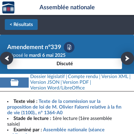
Accèder
Aller au contenu
Aller en bas de la page
Assemblée nationale
à la
page
d'accueil
< Résultats
Amendement n°339
Déposé le
mardi 6 mai 2025
Discuté
Dossier législatif
Compte rendu
Version XML
Version JSON
Version PDF
Version Word/LibreOffice
Texte visé :
Texte de la commission sur la
proposition de loi de M. Olivier Falorni relative à la fin
de vie (1100)., n° 1364-A0
Stade de lecture :
1ère lecture (1ère assemblée
saisie)
Examiné par :
Assemblée nationale (séance