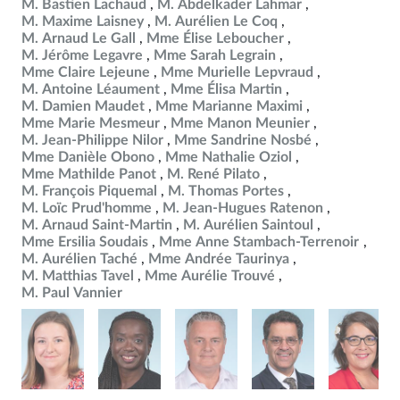
M. Bastien Lachaud
M. Abdelkader Lahmar
M. Maxime Laisney
M. Aurélien Le Coq
M. Arnaud Le Gall
Mme Élise Leboucher
M. Jérôme Legavre
Mme Sarah Legrain
Mme Claire Lejeune
Mme Murielle Lepvraud
M. Antoine Léaument
Mme Élisa Martin
M. Damien Maudet
Mme Marianne Maximi
Mme Marie Mesmeur
Mme Manon Meunier
M. Jean-Philippe Nilor
Mme Sandrine Nosbé
Mme Danièle Obono
Mme Nathalie Oziol
Mme Mathilde Panot
M. René Pilato
M. François Piquemal
M. Thomas Portes
M. Loïc Prud'homme
M. Jean-Hugues Ratenon
M. Arnaud Saint-Martin
M. Aurélien Saintoul
Mme Ersilia Soudais
Mme Anne Stambach-Terrenoir
M. Aurélien Taché
Mme Andrée Taurinya
M. Matthias Tavel
Mme Aurélie Trouvé
M. Paul Vannier