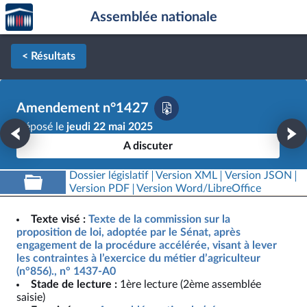
Accèder
Aller au contenu
Aller en bas de la page
Assemblée nationale
à la
page
d'accueil
< Résultats
Amendement n°1427
Déposé le
jeudi 22 mai 2025
A discuter
Dossier législatif
Version XML
Version JSON
Version PDF
Version Word/LibreOffice
Texte visé :
Texte de la commission sur la
proposition de loi, adoptée par le Sénat, après
engagement de la procédure accélérée, visant à lever
les contraintes à l’exercice du métier d’agriculteur
(n°856)., n° 1437-A0
Stade de lecture :
1ère lecture (2ème assemblée
saisie)