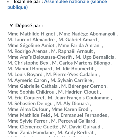
Examiné par :
Assemblée nationale (séance
publique)
Déposé par :
Mme Mathilde Hignet
Mme Nadège Abomangoli
M. Laurent Alexandre
M. Gabriel Amard
Mme Ségolène Amiot
Mme Farida Amrani
M. Rodrigo Arenas
M. Raphaël Arnault
Mme Anaïs Belouassa-Cherifi
M. Ugo Bernalicis
M. Christophe Bex
M. Carlos Martens Bilongo
M. Manuel Bompard
M. Idir Boumertit
M. Louis Boyard
M. Pierre-Yves Cadalen
M. Aymeric Caron
M. Sylvain Carrière
Mme Gabrielle Cathala
M. Bérenger Cernon
Mme Sophia Chikirou
M. Hadrien Clouet
M. Éric Coquerel
M. Jean-François Coulomme
M. Sébastien Delogu
M. Aly Diouara
Mme Alma Dufour
Mme Karen Erodi
Mme Mathilde Feld
M. Emmanuel Fernandes
Mme Sylvie Ferrer
M. Perceval Gaillard
Mme Clémence Guetté
M. David Guiraud
Mme Zahia Hamdane
M. Andy Kerbrat