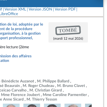
if
Version XML
Version JSON
Version PDF
ibreOffice
tion de loi, adoptée par le
TOMBÉ
nt de la procédure
organisation, à la gestion
port professionnel,
(mardi 12 mai 2026)
ère lecture (2ème
ssion des affaires
cation
Bénédicte Auzanot
M. Philippe Ballard
sé Beaurain
M. Roger Chudeau
M. Bruno Clavet
eicao Carvalho
M. Christian Girard
Mme Florence Joubert
Mme Caroline Parmentier
 Anne Sicard
M. Thierry Tesson