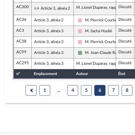
AC300
Discuté
Sous-amendement de l'amendement n°A
M. Lionel Duparay, rapporteur
Article 3, alinéa 2
AC36
Discuté
Article 3, alinéa 2
M. Pierrick Courbon
Socialistes et apparentés
AC3
Discuté
Article 3, alinéa 3
M. Sacha Houlié
Socialistes et apparentés
AC38
Discuté
Article 3, alinéa 3
M. Pierrick Courbon
Socialistes et apparentés
AC99
Discuté
Article 3, alinéa 3
M. Jean-Claude Raux
Écologiste et Social
AC295
Discuté
Article 3, alinéa 3
M. Lionel Duparay, rapporteur
n°
Emplacement
Auteur
État
1
...
4
5
6
7
8