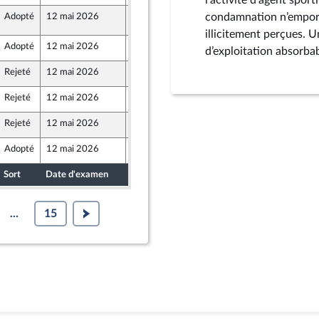
l’activité d’agent sport
condamnation n’emport
Adopté
12 mai 2026
12 mai 2026
C37
illicitement perçues. 
Adopté
12 mai 2026
6 mai 2026
d’exploitation absorbab
Rejeté
12 mai 2026
6 mai 2026
Rejeté
12 mai 2026
6 mai 2026
Rejeté
12 mai 2026
7 mai 2026
Adopté
12 mai 2026
12 mai 2026
Sort
Date d'examen
Date de dépôt
...
15