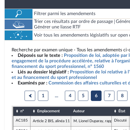
Filtrer parmi les amendements
Trier ces résultats par ordre de passage
Génére
Générer une liasse RTF
Voir tous les amendements législatifs sur open 
Recherche par examen unique - Tous les amendements ci-d
Déposés sur le texte :
Proposition de loi, adoptée par 
engagement de la procédure accélérée, relative à l’organis
financement du sport professionnel, n° 1560
Liés au dossier législatif :
Proposition de loi relative à l
et au financement du sport professionnel
Examinés par :
Commission des affaires culturelles et 
1
...
4
5
6
7
8
n°
Emplacement
Auteur
État
AC185
Discuté
Article 2 BIS, alinéa 11
M. Lionel Duparay, rapporteur