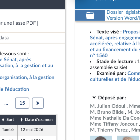
Dossier législat
Version Word/L
r une liasse PDF
Texte visé :
Proposi
data
Sénat, après engageme
accélérée, relative à l’
et au financement du s
essous sont :
n° 1560
le Sénat, après
Stade de lecture :
1
ation, à la gestion et au
assemblée saisie)
Examiné par :
Commi
'organisation, à la gestion
culturelles et de l'édu
de l'éducation
Déposé par :
...
15
M. Julien Odoul
Mme 
M. Bruno Bilde
M. Jo
Mme Nathalie Da Conc
Sort
Date d'examen
Date de dépôt
Mme Tiffany Joncour
M. Thierry Perez
Mme
Tombé
12 mai 2026
8 mai 2026