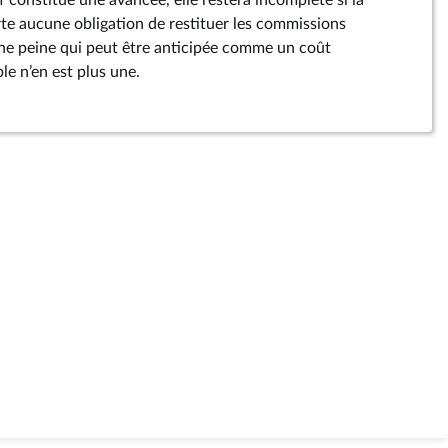
if constitue une avancée, elle restera incomplète si la
e aucune obligation de restituer les commissions
Une peine qui peut être anticipée comme un coût
le n’en est plus une.