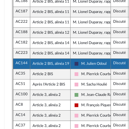
AC186
Discuté
Article 2 BIS, alinéa 11
M. Lionel Duparay, rapporteur
AC187
Discuté
Article 2 BIS, alinéa 11
M. Lionel Duparay, rapporteur
AC222
Discuté
Article 2 BIS, alinéa 11
M. Lionel Duparay, rapporteur
AC188
Discuté
Article 2 BIS, alinéa 12
M. Lionel Duparay, rapporteur
AC182
Discuté
Article 2 BIS, alinéa 14
M. Lionel Duparay, rapporteur
AC223
Discuté
Article 2 BIS, alinéa 14
M. Lionel Duparay, rapporteur
AC144
Discuté
Article 2 BIS, alinéa 19
M. Julien Odoul
Rassemblement National
AC35
Discuté
Article 2 BIS
M. Pierrick Courbon
Socialistes et apparentés
AC51
Discuté
Après l'Article 2 BIS
M. Sacha Houlié
Socialistes et apparentés
AC100
Discuté
Article 3, alinéa 2
M. Jean-Claude Raux
Écologiste et Social
AC8
Discuté
Article 3, alinéa 2
M. François Piquemal
La France insoumise - Nouveau 
AC14
Discuté
Article 3, alinéa 2
M. Pierrick Courbon
Socialistes et apparentés
AC37
Discuté
Article 3, alinéa 2
M. Pierrick Courbon
Socialistes et apparentés