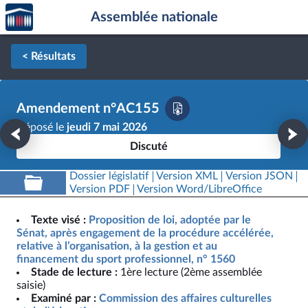
Accèder
Aller au contenu
Aller en bas de la page
Assemblée nationale
à la
page
d'accueil
< Résultats
Amendement n°AC155
Déposé le
jeudi 7 mai 2026
Discuté
Dossier législatif
Version XML
Version JSON
Version PDF
Version Word/LibreOffice
Texte visé :
Proposition de loi, adoptée par le
Sénat, après engagement de la procédure accélérée,
relative à l’organisation, à la gestion et au
financement du sport professionnel, n° 1560
Stade de lecture :
1ère lecture (2ème assemblée
saisie)
Examiné par :
Commission des affaires culturelles