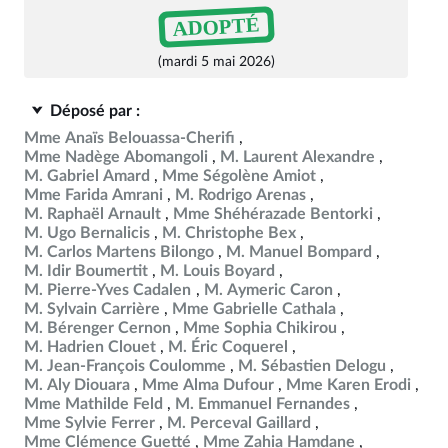
ADOPTÉ
(mardi 5 mai 2026)
Déposé par :
Mme Anaïs Belouassa-Cherifi
Mme Nadège Abomangoli
M. Laurent Alexandre
M. Gabriel Amard
Mme Ségolène Amiot
Mme Farida Amrani
M. Rodrigo Arenas
M. Raphaël Arnault
Mme Shéhérazade Bentorki
M. Ugo Bernalicis
M. Christophe Bex
M. Carlos Martens Bilongo
M. Manuel Bompard
M. Idir Boumertit
M. Louis Boyard
M. Pierre-Yves Cadalen
M. Aymeric Caron
M. Sylvain Carrière
Mme Gabrielle Cathala
M. Bérenger Cernon
Mme Sophia Chikirou
M. Hadrien Clouet
M. Éric Coquerel
M. Jean-François Coulomme
M. Sébastien Delogu
M. Aly Diouara
Mme Alma Dufour
Mme Karen Erodi
Mme Mathilde Feld
M. Emmanuel Fernandes
Mme Sylvie Ferrer
M. Perceval Gaillard
Mme Clémence Guetté
Mme Zahia Hamdane