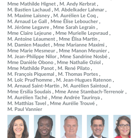
Mme Mathilde Hignet
M. Andy Kerbrat
M. Bastien Lachaud
M. Abdelkader Lahmar
M. Maxime Laisney
M. Aurélien Le Coq
M. Arnaud Le Gall
Mme Élise Leboucher
M. Jérôme Legavre
Mme Sarah Legrain
Mme Claire Lejeune
Mme Murielle Lepvraud
M. Antoine Léaument
Mme Élisa Martin
M. Damien Maudet
Mme Marianne Maximi
Mme Marie Mesmeur
Mme Manon Meunier
M. Jean-Philippe Nilor
Mme Sandrine Nosbé
Mme Danièle Obono
Mme Nathalie Oziol
Mme Mathilde Panot
M. René Pilato
M. François Piquemal
M. Thomas Portes
M. Loïc Prud'homme
M. Jean-Hugues Ratenon
M. Arnaud Saint-Martin
M. Aurélien Saintoul
Mme Ersilia Soudais
Mme Anne Stambach-Terrenoir
M. Aurélien Taché
Mme Andrée Taurinya
M. Matthias Tavel
Mme Aurélie Trouvé
M. Paul Vannier