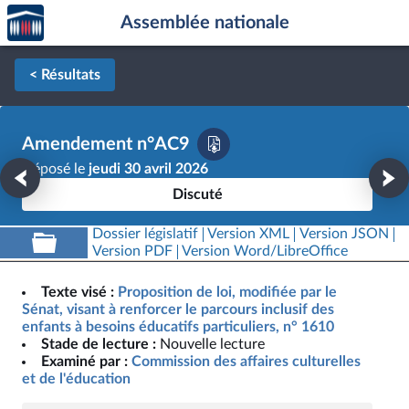
Accèder
Aller au contenu
Aller en bas de la page
Assemblée nationale
à la
page
d'accueil
< Résultats
Amendement n°AC9
Déposé le
jeudi 30 avril 2026
Discuté
Dossier législatif
Version XML
Version JSON
Version PDF
Version Word/LibreOffice
Texte visé :
Proposition de loi, modifiée par le
Sénat, visant à renforcer le parcours inclusif des
enfants à besoins éducatifs particuliers, n° 1610
Stade de lecture :
Nouvelle lecture
Examiné par :
Commission des affaires culturelles
et de l'éducation