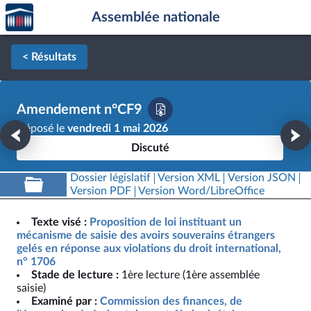
Accèder
Aller au contenu
Aller en bas de la page
Assemblée nationale
à la
page
d'accueil
< Résultats
Amendement n°CF9
Déposé le
vendredi 1 mai 2026
Discuté
Dossier législatif
Version XML
Version JSON
Version PDF
Version Word/LibreOffice
Texte visé :
Proposition de loi instituant un
mécanisme de saisie des avoirs souverains étrangers
gelés en réponse aux violations du droit international,
n° 1706
Stade de lecture :
1ère lecture (1ère assemblée
saisie)
Examiné par :
Commission des finances, de