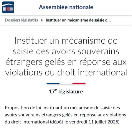
Accèder
Aller au contenu
Aller en bas de la page
Assemblée nationale
à la
page
Dossiers législatifs
Instituer un mécanisme de saisie des avoirs souverains étrangers gelés en réponse aux violations du droit international
d'accueil
Instituer un mécanisme de
saisie des avoirs souverains
étrangers gelés en réponse aux
violations du droit international
e
17
législature
Proposition de loi instituant un mécanisme de saisie des
avoirs souverains étrangers gelés en réponse aux violations
du droit international (dépôt le vendredi 11 juillet 2025).