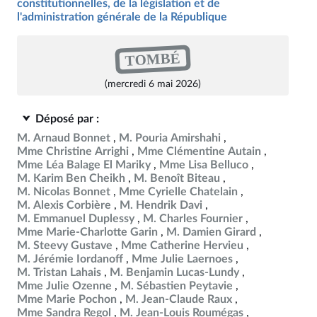
constitutionnelles, de la législation et de
l'administration générale de la République
TOMBÉ
(mercredi 6 mai 2026)
Déposé par :
M. Arnaud Bonnet
M. Pouria Amirshahi
Mme Christine Arrighi
Mme Clémentine Autain
Mme Léa Balage El Mariky
Mme Lisa Belluco
M. Karim Ben Cheikh
M. Benoît Biteau
M. Nicolas Bonnet
Mme Cyrielle Chatelain
M. Alexis Corbière
M. Hendrik Davi
M. Emmanuel Duplessy
M. Charles Fournier
Mme Marie-Charlotte Garin
M. Damien Girard
M. Steevy Gustave
Mme Catherine Hervieu
M. Jérémie Iordanoff
Mme Julie Laernoes
M. Tristan Lahais
M. Benjamin Lucas-Lundy
Mme Julie Ozenne
M. Sébastien Peytavie
Mme Marie Pochon
M. Jean-Claude Raux
Mme Sandra Regol
M. Jean-Louis Roumégas