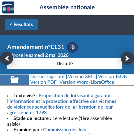
Accèder
Aller au contenu
Aller en bas de la page
Assemblée nationale
à la
page
d'accueil
< Résultats
Amendement n°CL31
Déposé le
samedi 2 mai 2026
Discuté
Dossier législatif
Version XML
Version JSON
Version PDF
Version Word/LibreOffice
Texte visé :
Proposition de loi visant à garantir
l’information et la protection effective des victimes
de violences sexuelles lors de la libération de leur
agresseur, n° 1793
Stade de lecture :
1ère lecture (1ère assemblée
saisie)
Examiné par :
Commission des lois