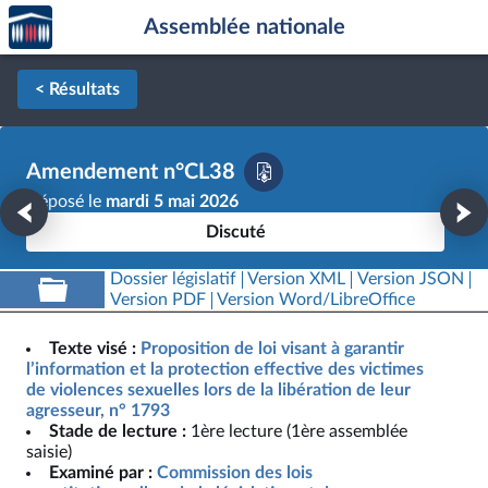
Accèder
Aller au contenu
Aller en bas de la page
Assemblée nationale
à la
page
d'accueil
< Résultats
Amendement n°CL38
Déposé le
mardi 5 mai 2026
Discuté
Dossier législatif
Version XML
Version JSON
Version PDF
Version Word/LibreOffice
Texte visé :
Proposition de loi visant à garantir
l’information et la protection effective des victimes
de violences sexuelles lors de la libération de leur
agresseur, n° 1793
Stade de lecture :
1ère lecture (1ère assemblée
saisie)
Examiné par :
Commission des lois