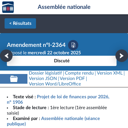
Accèder
Aller au contenu
Aller en bas de la page
Assemblée nationale
à la
page
d'accueil
< Résultats
Amendement n°I-2364
Déposé le
mercredi 22 octobre 2025
Discuté
Dossier législatif
Compte rendu
Version XML
Version JSON
Version PDF
Version Word/LibreOffice
Texte visé :
Projet de loi de finances pour 2026,
n° 1906
Stade de lecture :
1ère lecture (1ère assemblée
saisie)
Examiné par :
Assemblée nationale (séance
publique)