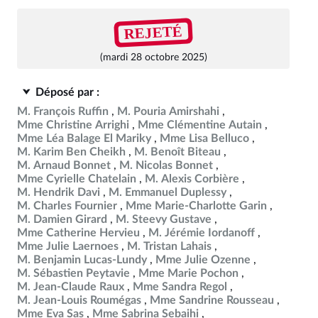
REJETÉ
(mardi 28 octobre 2025)
Déposé par :
M. François Ruffin
M. Pouria Amirshahi
Mme Christine Arrighi
Mme Clémentine Autain
Mme Léa Balage El Mariky
Mme Lisa Belluco
M. Karim Ben Cheikh
M. Benoît Biteau
M. Arnaud Bonnet
M. Nicolas Bonnet
Mme Cyrielle Chatelain
M. Alexis Corbière
M. Hendrik Davi
M. Emmanuel Duplessy
M. Charles Fournier
Mme Marie-Charlotte Garin
M. Damien Girard
M. Steevy Gustave
Mme Catherine Hervieu
M. Jérémie Iordanoff
Mme Julie Laernoes
M. Tristan Lahais
M. Benjamin Lucas-Lundy
Mme Julie Ozenne
M. Sébastien Peytavie
Mme Marie Pochon
M. Jean-Claude Raux
Mme Sandra Regol
M. Jean-Louis Roumégas
Mme Sandrine Rousseau
Mme Eva Sas
Mme Sabrina Sebaihi