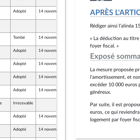
APRÈS L'ARTI
Adopté
14 novembre 2025
14 novembre 2025
82 (Rect)
13 novembre 2025
82 (Rect)
Rédiger ainsi l’alinéa 15
Tombé
14 novembre 2025
12 novembre 2025
« La déduction au titr
82 (Rect)
foyer fiscal. »
Adopté
14 novembre 2025
13 novembre 2025
82 (Rect)
er et Territoires
Exposé somma
Adopté
14 novembre 2025
13 novembre 2025
82 (Rect)
La mesure proposée pré
l’amortissement, et no
Adopté
14 novembre 2025
14 novembre 2025
82 (Rect)
excéder 10 000 euros p
Adopté
14 novembre 2025
14 novembre 2025
82 (Rect)
généreux.
le
Irrecevable
13 novembre 2025
82 (Rect)
Par suite, il est prop
euros, ce qui reviendra 
Adopté
14 novembre 2025
12 novembre 2025
82 (Rect)
logement par foyer fis
Adopté
14 novembre 2025
14 novembre 2025
82 (Rect)