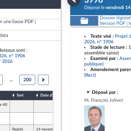
3998
Déposé le
vendredi 1
Dossier législat
r une liasse PDF
Version PDF
V
data
Texte visé :
Projet 
2026, n° 1906
Stade de lecture :
1
essous sont :
assemblée saisie)
2026, n° 1906
Examiné par :
Assem
ur 2026
publique)
Amendement paren
(Rect)
...
200
Déposé par :
Sort
Date d'examen
Date de dépôt
M. François Jolivet
le 40
14 novembre 2025
82 (Rect)
13 novembre 2025
82 (Rect)
Rejeté
14 novembre 2025
12 novembre 2025
82 (Rect)