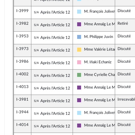
Horizons & Indépendants
I-3999
Discuté
Sous-amendement de l'amendement n°I-5
M. François Jolivet
Après l'Article 12
Horizons & Indépendants
I-3982
Retiré
Sous-amendement de l'amendement n°I-5
Mme Annaïg Le Meur
Après l'Article 12
Ensemble pour la République
I-3953
Discuté
Sous-amendement de l'amendement n°I-5
M. Philippe Juvin
Après l'Article 12
Droite Républicaine
I-3973
Discuté
Sous-amendement de l'amendement n°I-5
Mme Valérie Létard
Après l'Article 12
Libertés, Indépendants, Outre-m
I-3986
Discuté
Sous-amendement de l'amendement n°I-5
M. Iñaki Echaniz
Après l'Article 12
Socialistes et apparentés
I-4002
Discuté
Sous-amendement de l'amendement n°I-5
Mme Cyrielle Chatelain
Après l'Article 12
Écologiste et Social
I-4013
Discuté
Sous-amendement de l'amendement n°I-5
Mme Annaïg Le Meur
Après l'Article 12
Ensemble pour la République
I-3981
Irrecevab
Sous-amendement de l'amendement n°I-5
Mme Annaïg Le Meur
Après l'Article 12
Ensemble pour la République
I-3944
Discuté
Sous-amendement de l'amendement n°I-5
M. François Jolivet
Après l'Article 12
Horizons & Indépendants
I-4014
Discuté
Sous-amendement de l'amendement n°I-5
Mme Annaïg Le Meur
Après l'Article 12
Ensemble pour la République