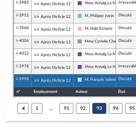
I-3983
Irrecevab
Sous-amendement de l'amendement n°I-5
Mme Annaïg Le Meur
Après l'Article 12
Ensemble pour la République
I-3952
Discuté
Sous-amendement de l'amendement n°I-5
M. Philippe Juvin
Après l'Article 12
Droite Républicaine
I-3968
Discuté
Sous-amendement de l'amendement n°I-5
M. Iñaki Echaniz
Après l'Article 12
Socialistes et apparentés
I-4006
Discuté
Sous-amendement de l'amendement n°I-5
Mme Cyrielle Chatelain
Après l'Article 12
Écologiste et Social
I-4012
Discuté
Sous-amendement de l'amendement n°I-5
Mme Annaïg Le Meur
Après l'Article 12
Ensemble pour la République
I-3978
Irrecevab
Sous-amendement de l'amendement n°I-5
Mme Annaïg Le Meur
Après l'Article 12
Ensemble pour la République
I-3998
Discuté
Sous-amendement de l'amendement n°I-5
M. François Jolivet
Après l'Article 12
Horizons & Indépendants
n°
Emplacement
Auteur
État
1
...
91
92
93
94
95