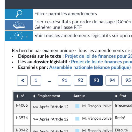
Filtrer parmi les amendements
Trier ces résultats par ordre de passage
Génére
Générer une liasse RTF
Voir tous les amendements législatifs sur open 
Recherche par examen unique - Tous les amendements ci-d
Déposés sur le texte :
Projet de loi de finances pour 
Liés au dossier législatif :
Projet de loi de finances po
Examinés par :
Assemblée nationale (séance publique)
1
...
91
92
93
94
95
n°
Emplacement
Auteur
État
I-4005
Irrecevab
Sous-amendement de l'amendement n°I-5
M. François Jolivet
Après l'Article 12
Horizons & Indépendants
I-3974
Retiré
Sous-amendement de l'amendement n°I-5
M. François Jolivet
Après l'Article 12
Horizons & Indépendants
I-3942
Discuté
Sous-amendement de l'amendement n°I-5
M. François Jolivet
Après l'Article 12