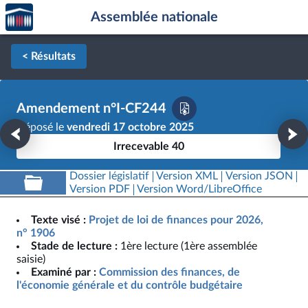
Accèder
Aller au contenu
Aller en bas de la page
Assemblée nationale
à la
page
d'accueil
< Résultats
Amendement n°I-CF244
Déposé le
vendredi 17 octobre 2025
Irrecevable 40
Dossier législatif
Version XML
Version JSON
Version PDF
Version Word/LibreOffice
Texte visé :
Projet de loi de finances pour 2026,
n° 1906
Stade de lecture :
1ère lecture (1ère assemblée
saisie)
Examiné par :
Commission des finances, de
l'économie générale et du contrôle budgétaire