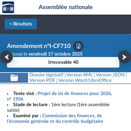
Accèder
Aller au contenu
Aller en bas de la page
Assemblée nationale
à la
page
d'accueil
< Résultats
Amendement n°I-CF710
Déposé le
vendredi 17 octobre 2025
Irrecevable 40
Dossier législatif
Version XML
Version JSON
Version PDF
Version Word/LibreOffice
Texte visé :
Projet de loi de finances pour 2026,
n° 1906
Stade de lecture :
1ère lecture (1ère assemblée
saisie)
Examiné par :
Commission des finances, de
l'économie générale et du contrôle budgétaire