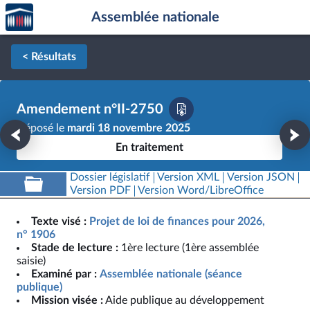
Accèder
Aller au contenu
Aller en bas de la page
Assemblée nationale
à la
page
d'accueil
< Résultats
Amendement n°II-2750
Déposé le
mardi 18 novembre 2025
En traitement
Dossier législatif
Version XML
Version JSON
Version PDF
Version Word/LibreOffice
Texte visé :
Projet de loi de finances pour 2026,
n° 1906
Stade de lecture :
1ère lecture (1ère assemblée
saisie)
Examiné par :
Assemblée nationale (séance
publique)
Mission visée :
Aide publique au développement