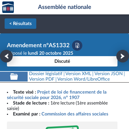
Accèder
Aller au contenu
Aller en bas de la page
Assemblée nationale
à la
page
d'accueil
< Résultats
Amendement n°AS1332
Déposé le
lundi 20 octobre 2025
Discuté
Dossier législatif
Version XML
Version JSON
Version PDF
Version Word/LibreOffice
Texte visé :
Projet de loi de financement de la
sécurité sociale pour 2026, n° 1907
Stade de lecture :
1ère lecture (1ère assemblée
saisie)
Examiné par :
Commission des affaires sociales