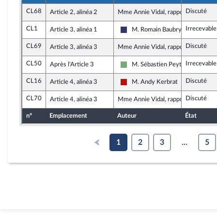
CL68
Discuté
Article 2, alinéa 2
Mme Annie Vidal, rapporteure
CL1
Irrecevable
Article 3, alinéa 1
M. Romain Baubry
Rassemblement National
CL69
Discuté
Article 3, alinéa 3
Mme Annie Vidal, rapporteure
CL50
Irrecevable
Après l'Article 3
M. Sébastien Peytavie
Écologiste et Social
CL16
Discuté
Article 4, alinéa 3
M. Andy Kerbrat
La France insoumise - Nouveau F
CL70
Discuté
Article 4, alinéa 3
Mme Annie Vidal, rapporteure
n°
Emplacement
Auteur
État
1
2
3
...
5