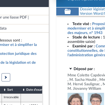
Dossier législat
Version Word/L
r une liasse PDF
Texte visé :
Proposit
data
moderniser et à simplif
des majeurs, n° 1943
Stade de lecture :
1
essous sont :
assemblée saisie)
niser et à simplifier la
Examiné par :
Commi
constitutionnelles, de 
rotection juridique des
l'administration génér
de la législation et de
Déposé par :
Mme Colette Capdevie
M. Sacha Houlié
Mm
M. Hervé Saulignac
M
M. Jiovanny William
Sort
Date d'examen
Date de dépôt
Irrecevable
30 avril 2026