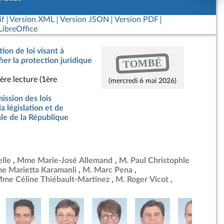
if
Version XML
Version JSON
Version PDF
ibreOffice
ion de loi visant à
TOMBÉ
ier la protection juridique
ère lecture (1ère
(mercredi 6 mai 2026)
ssion des lois
la législation et de
ale de la République
lle
Mme Marie-José Allemand
M. Paul Christophle
e Marietta Karamanli
M. Marc Pena
me Céline Thiébault-Martinez
M. Roger Vicot