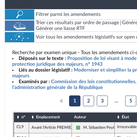
Filtrer parmi les amendements
Trier ces résultats par ordre de passage
Génére
Générer une liasse RTF
Voir tous les amendements législatifs sur open 
Recherche par examen unique - Tous les amendements ci-d
Déposés sur le texte :
Proposition de loi visant à moder
protection juridique des majeurs, n° 1943
Liés au dossier législatif :
Moderniser et simplifier la p
majeurs
Examinés par :
Commission des lois constitutionnelles, 
l'administration générale de la République
1
2
3
...
5
n°
Emplacement
Auteur
État
CL9
Irrecevable
Avant l'Article PREMIER
M. Sébastien Peytavie
Écologiste et Social