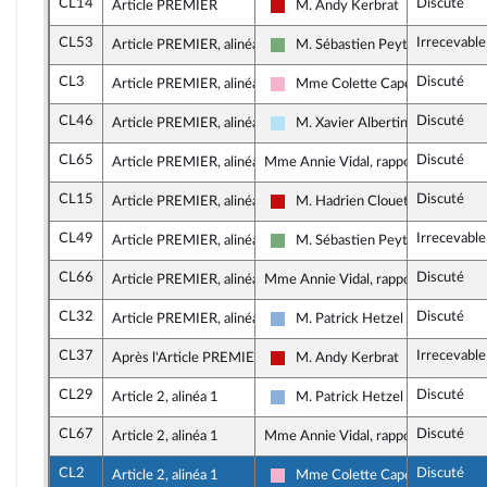
CL14
Discuté
Article PREMIER
M. Andy Kerbrat
La France insoumise - Nouveau F
CL53
Irrecevable
Article PREMIER, alinéa 1
M. Sébastien Peytavie
Écologiste et Social
CL3
Discuté
Article PREMIER, alinéa 2
Mme Colette Capdevielle
Socialistes et apparentés
CL46
Discuté
Article PREMIER, alinéa 2
M. Xavier Albertini
Horizons & Indépendants
CL65
Discuté
Article PREMIER, alinéa 2
Mme Annie Vidal, rapporteure
CL15
Discuté
Article PREMIER, alinéa 3
M. Hadrien Clouet
La France insoumise - Nouveau F
CL49
Irrecevable
Article PREMIER, alinéa 2
M. Sébastien Peytavie
Écologiste et Social
CL66
Discuté
Article PREMIER, alinéa 4
Mme Annie Vidal, rapporteure
CL32
Discuté
Article PREMIER, alinéa 4
M. Patrick Hetzel
Droite Républicaine
CL37
Irrecevable
Après l'Article PREMIER
M. Andy Kerbrat
La France insoumise - Nouveau F
CL29
Discuté
Article 2, alinéa 1
M. Patrick Hetzel
Droite Républicaine
CL67
Discuté
Article 2, alinéa 1
Mme Annie Vidal, rapporteure
CL2
Discuté
Article 2, alinéa 1
Mme Colette Capdevielle
Socialistes et apparentés