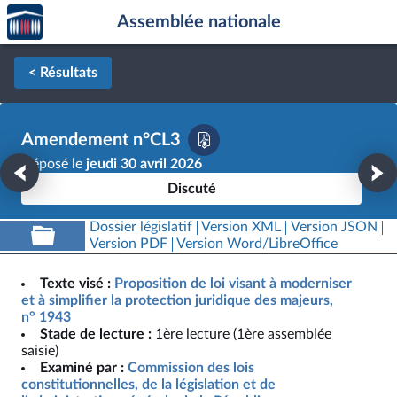
Accèder
Aller au contenu
Aller en bas de la page
Assemblée nationale
à la
page
d'accueil
< Résultats
Amendement n°CL3
Déposé le
jeudi 30 avril 2026
Discuté
Dossier législatif
Version XML
Version JSON
Version PDF
Version Word/LibreOffice
Texte visé :
Proposition de loi visant à moderniser
et à simplifier la protection juridique des majeurs,
n° 1943
Stade de lecture :
1ère lecture (1ère assemblée
saisie)
Examiné par :
Commission des lois
constitutionnelles, de la législation et de