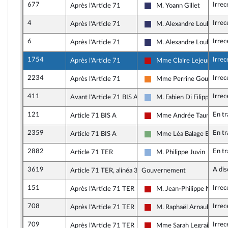
677
Irrec
Après l'Article 71
M. Yoann Gillet
Rassemblement National
4
Irrec
Après l'Article 71
M. Alexandre Loubet
Rassemblement National
6
Irrec
Après l'Article 71
M. Alexandre Loubet
Rassemblement National
1754
Irrec
Après l'Article 71
Mme Claire Lejeune
La France insoumise - Nou
2234
Irrec
Après l'Article 71
Mme Perrine Goulet
Les Démocrates
411
Irrec
Avant l'Article 71 BIS A
M. Fabien Di Filippo
Droite Républicaine
121
En t
Article 71 BIS A
Mme Andrée Taurinya
La France insoumise - Nou
2359
En t
Article 71 BIS A
Mme Léa Balage El Mari
Écologiste et Social
2882
En t
Article 71 TER
M. Philippe Juvin
Droite Républicaine
3619
A dis
Article 71 TER, alinéa 3
Gouvernement
151
Irrec
Après l'Article 71 TER
M. Jean-Philippe Nilor
La France insoumise - Nou
708
Irrec
Après l'Article 71 TER
M. Raphaël Arnault
La France insoumise - Nou
709
Irrec
Après l'Article 71 TER
Mme Sarah Legrain