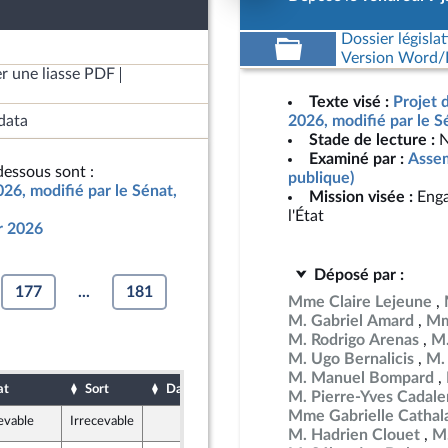
Dossier législat
Version Word/L
r une liasse PDF
Texte visé :
Projet 
data
2026, modifié par le S
Stade de lecture :
N
Examiné par :
Assem
essous sont :
publique)
026, modifié par le Sénat,
Mission visée :
Enga
l'État
ur 2026
Déposé par :
177
...
181
Mme Claire Lejeune
M. Gabriel Amard
Mm
M. Rodrigo Arenas
M.
M. Ugo Bernalicis
M.
M. Manuel Bompard
at
Sort
Date d'examen
Date de dépôt
M. Pierre-Yves Cadal
Mme Gabrielle Cathal
evable
Irrecevable
9 janvier 2026
veau Front Populaire
M. Hadrien Clouet
M.