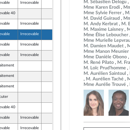
M. Sébastien Delogu
evable
Irrecevable
8 janvier 2026
Mme Karen Erodi
Mm
Mme Sylvie Ferrer
M.
evable 40
6 janvier 2026
M. David Guiraud
Mm
M. Andy Kerbrat
M. 
evable
Irrecevable
6 janvier 2026
M. Maxime Laisney
M
evable
Irrecevable
9 janvier 2026
Mme Élise Leboucher
veau Front Populaire
Mme Murielle Lepvra
evable
Irrecevable
9 janvier 2026
M. Damien Maudet
M
Mme Manon Meunier
evable
Irrecevable
7 janvier 2026
Mme Danièle Obono
M. René Pilato
M. Fr
raitement
7 janvier 2026
M. Loïc Prud'homme
veau Front Populaire
M. Aurélien Saintoul
raitement
10 janvier 2026
ky
M. Aurélien Taché
M
Mme Aurélie Trouvé
raitement
10 janvier 2026
cuter
23 janvier 2026
evable 40
7 janvier 2026
veau Front Populaire
evable
Irrecevable
8 janvier 2026
veau Front Populaire
evable
Irrecevable
8 janvier 2026