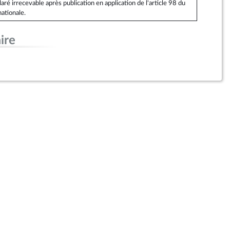
é irrecevable après publication en application de l'article 98 du
ationale.
ire