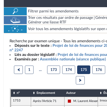
Filtrer parmi les amendements
Trier ces résultats par ordre de passage
Génére
Générer une liasse RTF
Voir tous les amendements législatifs sur open 
Recherche par examen unique - Tous les amendements ci-d
Déposés sur le texte :
Projet de loi de finances pour 2
n° 2247
Liés au dossier législatif :
Projet de loi de finances po
Examinés par :
Assemblée nationale (séance publique)
1
...
173
174
175
176
n°
Emplacement
Auteur
Ét
1753
Irrec
Après l'Article 71
M. Laurent Alexandre
La France insoumise - Nou