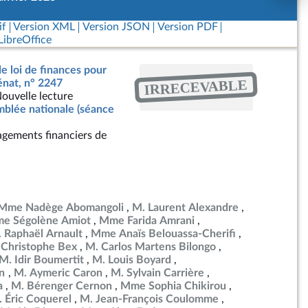
if
Version XML
Version JSON
Version PDF
ibreOffice
de loi de finances pour
IRRECEVABLE
énat, n° 2247
ouvelle lecture
blée nationale (séance
gements financiers de
Mme Nadège Abomangoli
M. Laurent Alexandre
e Ségolène Amiot
Mme Farida Amrani
 Raphaël Arnault
Mme Anaïs Belouassa-Cherifi
 Christophe Bex
M. Carlos Martens Bilongo
M. Idir Boumertit
M. Louis Boyard
en
M. Aymeric Caron
M. Sylvain Carrière
a
M. Bérenger Cernon
Mme Sophia Chikirou
 Éric Coquerel
M. Jean-François Coulomme