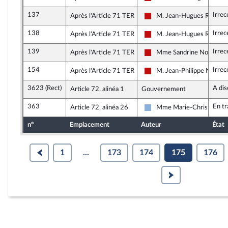
La France insoumise - Nou
137
Irrec
Après l'Article 71 TER
M. Jean-Hugues Rateno
La France insoumise - Nou
138
Irrec
Après l'Article 71 TER
M. Jean-Hugues Rateno
La France insoumise - Nou
139
Irrec
Après l'Article 71 TER
Mme Sandrine Nosbé
La France insoumise - Nou
154
Irrec
Après l'Article 71 TER
M. Jean-Philippe Nilor
La France insoumise - Nou
3623 (Rect)
A dis
Article 72, alinéa 1
Gouvernement
363
En t
Article 72, alinéa 26
Mme Marie-Christine Da
Droite Républicaine
n°
Emplacement
Auteur
État
1
...
173
174
175
176