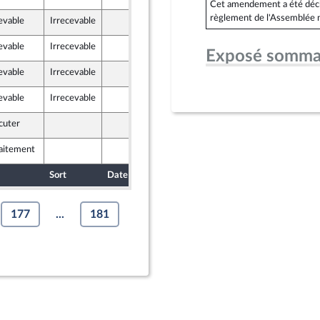
veau Front Populaire
Cet amendement a été déclar
règlement de l'Assemblée n
evable
Irrecevable
7 janvier 2026
n
veau Front Populaire
evable
Irrecevable
7 janvier 2026
n
Exposé somma
veau Front Populaire
evable
Irrecevable
7 janvier 2026
veau Front Populaire
evable
Irrecevable
7 janvier 2026
veau Front Populaire
cuter
23 janvier 2026
raitement
7 janvier 2026
lloz
Sort
Date d'examen
Date de dépôt
177
...
181