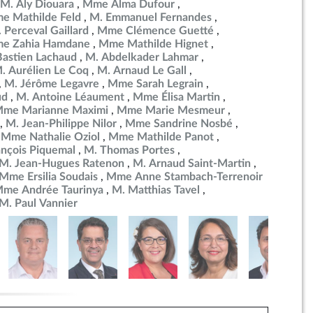
M. Aly Diouara
Mme Alma Dufour
e Mathilde Feld
M. Emmanuel Fernandes
 Perceval Gaillard
Mme Clémence Guetté
e Zahia Hamdane
Mme Mathilde Hignet
Bastien Lachaud
M. Abdelkader Lahmar
. Aurélien Le Coq
M. Arnaud Le Gall
M. Jérôme Legavre
Mme Sarah Legrain
ud
M. Antoine Léaument
Mme Élisa Martin
me Marianne Maximi
Mme Marie Mesmeur
M. Jean-Philippe Nilor
Mme Sandrine Nosbé
Mme Nathalie Oziol
Mme Mathilde Panot
ançois Piquemal
M. Thomas Portes
M. Jean-Hugues Ratenon
M. Arnaud Saint-Martin
Mme Ersilia Soudais
Mme Anne Stambach-Terrenoir
me Andrée Taurinya
M. Matthias Tavel
M. Paul Vannier