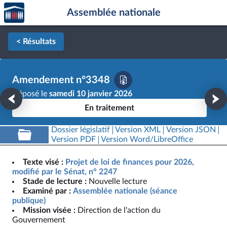
Accèder
Aller au contenu
Aller en bas de la page
Assemblée nationale
à la
page
d'accueil
< Résultats
Amendement n°3348
Déposé le
samedi 10 janvier 2026
En traitement
Dossier législatif
Version XML
Version JSON
Version PDF
Version Word/LibreOffice
Texte visé :
Projet de loi de finances pour 2026,
modifié par le Sénat, n° 2247
Stade de lecture :
Nouvelle lecture
Examiné par :
Assemblée nationale (séance
publique)
Mission visée :
Direction de l'action du
Gouvernement