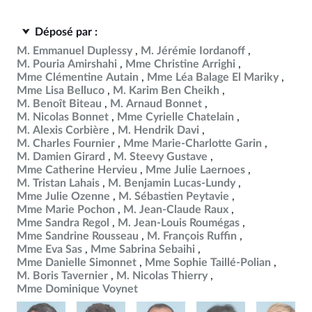
Déposé par :
M. Emmanuel Duplessy
M. Jérémie Iordanoff
M. Pouria Amirshahi
Mme Christine Arrighi
Mme Clémentine Autain
Mme Léa Balage El Mariky
Mme Lisa Belluco
M. Karim Ben Cheikh
M. Benoît Biteau
M. Arnaud Bonnet
M. Nicolas Bonnet
Mme Cyrielle Chatelain
M. Alexis Corbière
M. Hendrik Davi
M. Charles Fournier
Mme Marie-Charlotte Garin
M. Damien Girard
M. Steevy Gustave
Mme Catherine Hervieu
Mme Julie Laernoes
M. Tristan Lahais
M. Benjamin Lucas-Lundy
Mme Julie Ozenne
M. Sébastien Peytavie
Mme Marie Pochon
M. Jean-Claude Raux
Mme Sandra Regol
M. Jean-Louis Roumégas
Mme Sandrine Rousseau
M. François Ruffin
Mme Eva Sas
Mme Sabrina Sebaihi
Mme Danielle Simonnet
Mme Sophie Taillé-Polian
M. Boris Tavernier
M. Nicolas Thierry
Mme Dominique Voynet