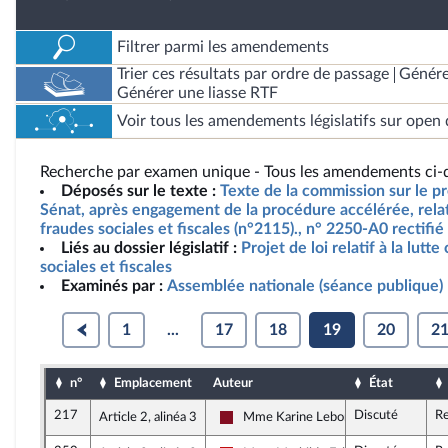
Filtrer parmi les amendements
Trier ces résultats par ordre de passage
Génére
Générer une liasse RTF
Voir tous les amendements législatifs sur open 
Recherche par examen unique - Tous les amendements ci-d
Déposés sur le texte :
Texte de la commission sur le pro
Sénat, après engagement de la procédure accélérée, relatif
fraudes sociales et fiscales (n°2115)., n° 2250-A0 rectifié
Liés au dossier législatif :
Projet de loi relatif à la lutt
sociales et fiscales
Examinés par :
Assemblée nationale (séance publique)
1
...
17
18
19
20
2
n°
Emplacement
Auteur
État
217
Discuté
Re
Article 2, alinéa 3
Mme Karine Lebon
Gauche Démocrate et Républicaine