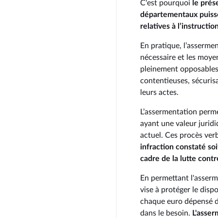
C'est pourquoi
le prés
départementaux puisse
relatives à l’instructi
En pratique, l’asserme
nécessaire et les moye
pleinement opposables 
contentieuses, sécurisa
leurs actes.
L’assermentation perm
ayant une valeur juridi
actuel. Ces procès ve
infraction constaté soi
cadre de la lutte contr
En permettant l'asser
vise à protéger le dispo
chaque euro dépensé da
dans le besoin.
L'asser