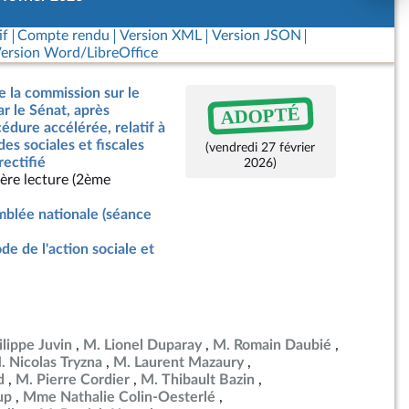
if
Compte rendu
Version XML
Version JSON
ersion Word/LibreOffice
e la commission sur le
ADOPTÉ
ar le Sénat, après
dure accélérée, relatif à
des sociales et fiscales
(vendredi 27 février
rectifié
2026)
ère lecture (2ème
blée nationale (séance
de de l'action sociale et
ilippe Juvin
M. Lionel Duparay
M. Romain Daubié
. Nicolas Tryzna
M. Laurent Mazaury
d
M. Pierre Cordier
M. Thibault Bazin
up
Mme Nathalie Colin-Oesterlé