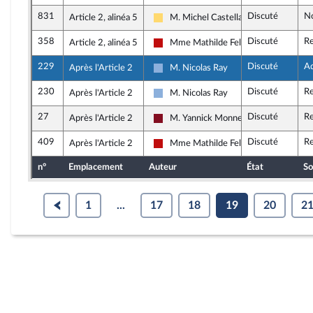
831
Discuté
N
Article 2, alinéa 5
M. Michel Castellani
Libertés, Indépendants, Outre-mer et 
358
Discuté
Re
Article 2, alinéa 5
Mme Mathilde Feld
La France insoumise - Nouveau Front 
229
Discuté
A
Après l'Article 2
M. Nicolas Ray
Droite Républicaine
230
Discuté
Re
Après l'Article 2
M. Nicolas Ray
Droite Républicaine
27
Discuté
Re
Après l'Article 2
M. Yannick Monnet
Gauche Démocrate et Républicaine
409
Discuté
Re
Après l'Article 2
Mme Mathilde Feld
La France insoumise - Nouveau Front 
n°
Emplacement
Auteur
État
So
1
...
17
18
19
20
2