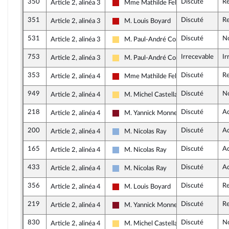
350
Discuté
Re
Article 2, alinéa 3
Mme Mathilde Feld
La France insoumise - Nouveau Front 
351
Discuté
Re
Article 2, alinéa 3
M. Louis Boyard
La France insoumise - Nouveau Front 
531
Discuté
N
Article 2, alinéa 3
M. Paul-André Colombani
Libertés, Indépendants, Outre-mer et 
753
Irrecevable
Ir
Article 2, alinéa 3
M. Paul-André Colombani
Libertés, Indépendants, Outre-mer et 
353
Discuté
Re
Article 2, alinéa 4
Mme Mathilde Feld
La France insoumise - Nouveau Front 
949
Discuté
N
Article 2, alinéa 4
M. Michel Castellani
Libertés, Indépendants, Outre-mer et 
218
Discuté
A
Article 2, alinéa 4
M. Yannick Monnet
Gauche Démocrate et Républicaine
200
Discuté
A
Article 2, alinéa 4
M. Nicolas Ray
Droite Républicaine
165
Discuté
A
Article 2, alinéa 4
M. Nicolas Ray
Droite Républicaine
433
Discuté
A
Article 2, alinéa 4
M. Nicolas Ray
Droite Républicaine
356
Discuté
Re
Article 2, alinéa 4
M. Louis Boyard
La France insoumise - Nouveau Front 
219
Discuté
Re
Article 2, alinéa 4
M. Yannick Monnet
Gauche Démocrate et Républicaine
830
Discuté
N
Article 2, alinéa 4
M. Michel Castellani
Libertés, Indépendants, Outre-mer et 