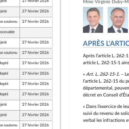
jeté
27 février 2026
19 février 2026
Mme Virginie Duby-Mu
Populaire
jeté
27 février 2026
19 février 2026
Populaire
on soutenu
27 février 2026
20 février 2026
Territoires
recevable
20 février 2026
Territoires
APRÈS L'ARTICLE
jeté
27 février 2026
19 février 2026
Populaire
on soutenu
27 février 2026
20 février 2026
Après l’article L. 262‑1
Territoires
article L. 262‑15‑1 ains
dopté
27 février 2026
18 février 2026
dopté
27 février 2026
18 février 2026
«
Art. L. 262‑15‑1
. – L
l’article L. 262‑15 du 
dopté
27 février 2026
17 février 2026
départemental, peuvent
dopté
27 février 2026
19 février 2026
décret en Conseil d’Éta
jeté
27 février 2026
19 février 2026
« Dans l’exercice de leu
Populaire
suivi du revenu de soli
jeté
27 février 2026
18 février 2026
verbal les infractions
on soutenu
27 février 2026
20 février 2026
Territoires