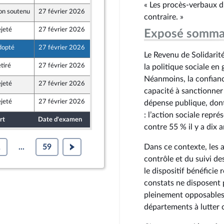
« Les procès-verbaux d
on soutenu
27 février 2026
20 février 2026
contraire. »
Territoires
jeté
27 février 2026
19 février 2026
Exposé somma
Populaire
dopté
27 février 2026
18 février 2026
Le Revenu de Solidarité
tiré
27 février 2026
18 février 2026
la politique sociale en
Néanmoins, la confianc
jeté
27 février 2026
6 février 2026
capacité à sanctionner 
jeté
27 février 2026
19 février 2026
dépense publique, dont
Populaire
: l’action sociale repr
rt
Date d'examen
Date de dépôt
contre 55 % il y a dix a
1
...
59
Dans ce contexte, les 
contrôle et du suivi de
le dispositif bénéficie
constats ne disposent p
pleinement opposables, 
départements à lutter c