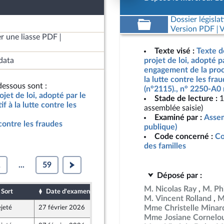
Dossier législat
Version PDF
V
r une liasse PDF
Texte visé :
Texte d
data
projet de loi, adopté p
engagement de la procé
la lutte contre les frau
essous sont :
(n°2115)., n° 2250-A0 
jet de loi, adopté par le
Stade de lecture :
1
 à la lutte contre les
assemblée saisie)
Examiné par :
Assem
e contre les fraudes
publique)
Code concerné :
Co
des familles
1
...
59
Déposé par :
M. Nicolas Ray
M. Ph
Sort
Date d'examen
Date de dépôt
M. Vincent Rolland
M
Mme Christelle Minar
jeté
27 février 2026
18 février 2026
Mme Josiane Cornelo