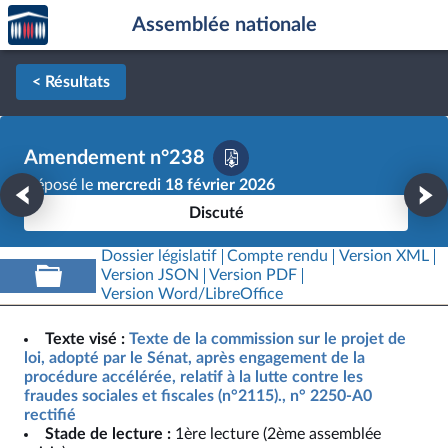
Accèder
Aller au contenu
Aller en bas de la page
Assemblée nationale
à la
page
d'accueil
< Résultats
Amendement n°238
Déposé le
mercredi 18 février 2026
Discuté
Dossier législatif
Compte rendu
Version XML
Version JSON
Version PDF
Version Word/LibreOffice
Texte visé :
Texte de la commission sur le projet de
loi, adopté par le Sénat, après engagement de la
procédure accélérée, relatif à la lutte contre les
fraudes sociales et fiscales (n°2115)., n° 2250-A0
rectifié
Stade de lecture :
1ère lecture (2ème assemblée