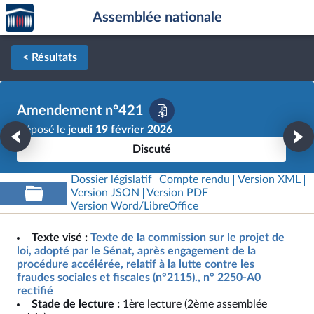
Accèder
Aller au contenu
Aller en bas de la page
Assemblée nationale
à la
page
d'accueil
< Résultats
Amendement n°421
Déposé le
jeudi 19 février 2026
Discuté
Dossier législatif
Compte rendu
Version XML
Version JSON
Version PDF
Version Word/LibreOffice
Texte visé :
Texte de la commission sur le projet de
loi, adopté par le Sénat, après engagement de la
procédure accélérée, relatif à la lutte contre les
fraudes sociales et fiscales (n°2115)., n° 2250-A0
rectifié
Stade de lecture :
1ère lecture (2ème assemblée