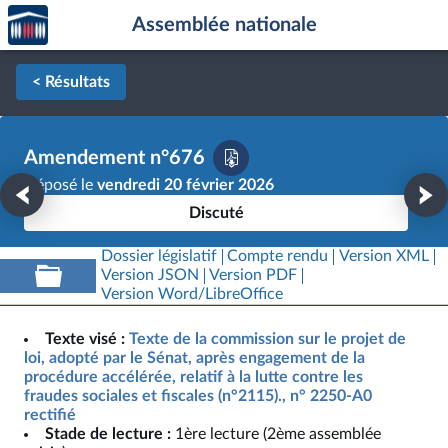
Accèder
Aller au contenu
Aller en bas de la page
Assemblée nationale
à la
page
d'accueil
< Résultats
Amendement n°676
Déposé le
vendredi 20 février 2026
Discuté
Dossier législatif
Compte rendu
Version XML
Version JSON
Version PDF
Version Word/LibreOffice
Texte visé :
Texte de la commission sur le projet de
loi, adopté par le Sénat, après engagement de la
procédure accélérée, relatif à la lutte contre les
fraudes sociales et fiscales (n°2115)., n° 2250-A0
rectifié
Stade de lecture :
1ère lecture (2ème assemblée