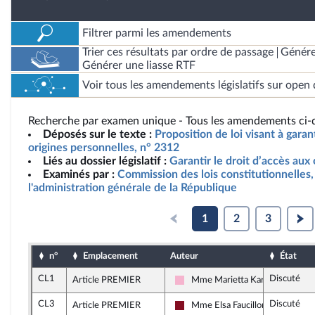
Filtrer parmi les amendements
Trier ces résultats par ordre de passage
Génére
Générer une liasse RTF
Voir tous les amendements législatifs sur open 
Recherche par examen unique - Tous les amendements ci-d
Déposés sur le texte :
Proposition de loi visant à garan
origines personnelles, n° 2312
Liés au dossier législatif :
Garantir le droit d’accès aux
Examinés par :
Commission des lois constitutionnelles, 
l'administration générale de la République
1
2
3
n°
Emplacement
Auteur
État
CL1
Discuté
Article PREMIER
Mme Marietta Karamanli
Socialistes et apparentés
CL3
Discuté
Article PREMIER
Mme Elsa Faucillon
Gauche Démocrate et Républica