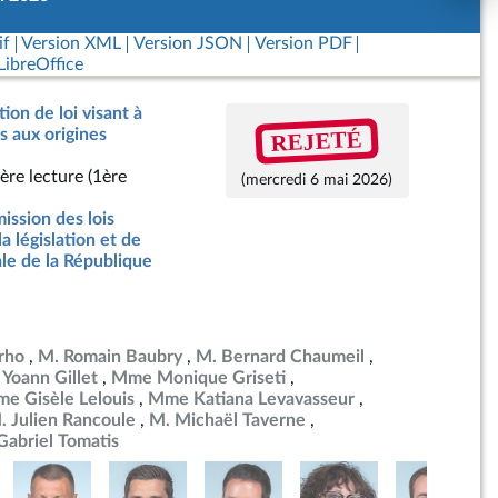
if
Version XML
Version JSON
Version PDF
ibreOffice
ion de loi visant à
REJETÉ
ès aux origines
ère lecture (1ère
(mercredi 6 mai 2026)
ssion des lois
la législation et de
ale de la République
rho
M. Romain Baubry
M. Bernard Chaumeil
 Yoann Gillet
Mme Monique Griseti
e Gisèle Lelouis
Mme Katiana Levavasseur
. Julien Rancoule
M. Michaël Taverne
Gabriel Tomatis