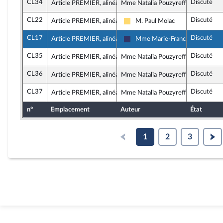
CL34
Discuté
Article PREMIER, alinéa 7
Mme Natalia Pouzyreff, rapporteure
CL22
Discuté
Article PREMIER, alinéa 7
M. Paul Molac
Libertés, Indépendants, Outre-me
CL17
Discuté
Article PREMIER, alinéa 7
Mme Marie-France Lorho
Rassemblement National
CL35
Discuté
Article PREMIER, alinéa 9
Mme Natalia Pouzyreff, rapporteure
CL36
Discuté
Article PREMIER, alinéa 9
Mme Natalia Pouzyreff, rapporteure
CL37
Discuté
Article PREMIER, alinéa 10
Mme Natalia Pouzyreff, rapporteure
n°
Emplacement
Auteur
État
1
2
3