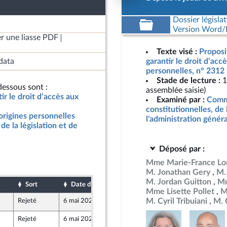
Dossier législat
Version Word/L
r une liasse PDF
Texte visé :
Proposit
data
garantir le droit d’acc
personnelles, n° 2312
Stade de lecture :
1
essous sont :
assemblée saisie)
tir le droit d’accès aux
Examiné par :
Commi
constitutionnelles, de 
 origines personnelles
l'administration génér
de la législation et de
Déposé par :
Mme Marie-France Lo
M. Jonathan Gery
M.
M. Jordan Guitton
Mm
Sort
Date d'examen
Date de dépôt
Mme Lisette Pollet
M
M. Cyril Tribuiani
M. 
Rejeté
6 mai 2026
29 avril 2026
Rejeté
6 mai 2026
30 avril 2026
ine