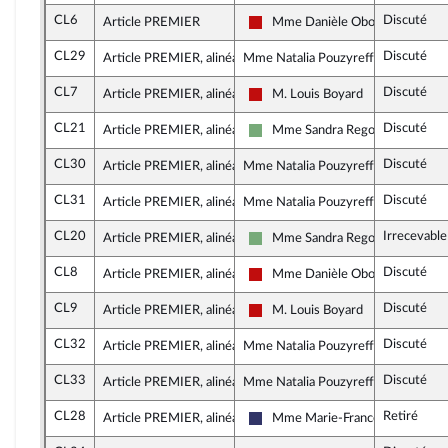
CL6
Discuté
Article PREMIER
Mme Danièle Obono
La France insoumise - Nouveau F
CL29
Discuté
Article PREMIER, alinéa 2
Mme Natalia Pouzyreff, rapporteure
CL7
Discuté
Article PREMIER, alinéa 2
M. Louis Boyard
La France insoumise - Nouveau F
CL21
Discuté
Article PREMIER, alinéa 2
Mme Sandra Regol
Écologiste et Social
CL30
Discuté
Article PREMIER, alinéa 2
Mme Natalia Pouzyreff, rapporteure
CL31
Discuté
Article PREMIER, alinéa 2
Mme Natalia Pouzyreff, rapporteure
CL20
Irrecevabl
Article PREMIER, alinéa 2
Mme Sandra Regol
Écologiste et Social
CL8
Discuté
Article PREMIER, alinéa 3
Mme Danièle Obono
La France insoumise - Nouveau F
CL9
Discuté
Article PREMIER, alinéa 3
M. Louis Boyard
La France insoumise - Nouveau F
CL32
Discuté
Article PREMIER, alinéa 5
Mme Natalia Pouzyreff, rapporteure
CL33
Discuté
Article PREMIER, alinéa 5
Mme Natalia Pouzyreff, rapporteure
CL28
Retiré
Article PREMIER, alinéa 5
Mme Marie-France Lorho
Rassemblement National