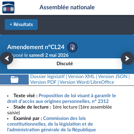
Accèder
Aller au contenu
Aller en bas de la page
Assemblée nationale
à la
page
d'accueil
< Résultats
Amendement n°CL24
Déposé le
samedi 2 mai 2026
Discuté
Dossier législatif
Version XML
Version JSON
Version PDF
Version Word/LibreOffice
Texte visé :
Proposition de loi visant à garantir le
droit d’accès aux origines personnelles, n° 2312
Stade de lecture :
1ère lecture (1ère assemblée
saisie)
Examiné par :
Commission des lois
constitutionnelles, de la législation et de
l'administration générale de la République