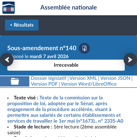
Accèder
Aller au contenu
Aller en bas de la page
Assemblée nationale
à la
page
d'accueil
< Résultats
Sous-amendement n°140
Déposé le
mardi 7 avril 2026
Irrecevable
Dossier législatif
Version XML
Version JSON
Version PDF
Version Word/LibreOffice
Texte visé :
Texte de la commission sur la
proposition de loi, adoptée par le Sénat, après
engagement de la procédure accélérée, visant à
permettre aux salariés de certains établissements et
services de travailler le 1er mai (n°1673)., n° 2335-A0
Stade de lecture :
1ère lecture (2ème assemblée
saisie)