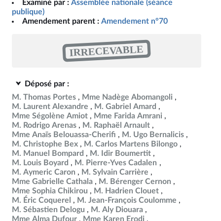
Examiné par :
Assemblée nationale (séance
publique)
Amendement parent :
Amendement n°70
IRRECEVABLE
Déposé par :
M. Thomas Portes
Mme Nadège Abomangoli
M. Laurent Alexandre
M. Gabriel Amard
Mme Ségolène Amiot
Mme Farida Amrani
M. Rodrigo Arenas
M. Raphaël Arnault
Mme Anaïs Belouassa-Cherifi
M. Ugo Bernalicis
M. Christophe Bex
M. Carlos Martens Bilongo
M. Manuel Bompard
M. Idir Boumertit
M. Louis Boyard
M. Pierre-Yves Cadalen
M. Aymeric Caron
M. Sylvain Carrière
Mme Gabrielle Cathala
M. Bérenger Cernon
Mme Sophia Chikirou
M. Hadrien Clouet
M. Éric Coquerel
M. Jean-François Coulomme
M. Sébastien Delogu
M. Aly Diouara
Mme Alma Dufour
Mme Karen Erodi