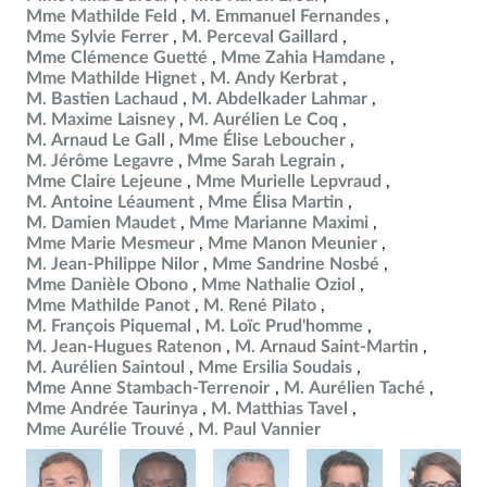
Mme Mathilde Feld
M. Emmanuel Fernandes
Mme Sylvie Ferrer
M. Perceval Gaillard
Mme Clémence Guetté
Mme Zahia Hamdane
Mme Mathilde Hignet
M. Andy Kerbrat
M. Bastien Lachaud
M. Abdelkader Lahmar
M. Maxime Laisney
M. Aurélien Le Coq
M. Arnaud Le Gall
Mme Élise Leboucher
M. Jérôme Legavre
Mme Sarah Legrain
Mme Claire Lejeune
Mme Murielle Lepvraud
M. Antoine Léaument
Mme Élisa Martin
M. Damien Maudet
Mme Marianne Maximi
Mme Marie Mesmeur
Mme Manon Meunier
M. Jean-Philippe Nilor
Mme Sandrine Nosbé
Mme Danièle Obono
Mme Nathalie Oziol
Mme Mathilde Panot
M. René Pilato
M. François Piquemal
M. Loïc Prud'homme
M. Jean-Hugues Ratenon
M. Arnaud Saint-Martin
M. Aurélien Saintoul
Mme Ersilia Soudais
Mme Anne Stambach-Terrenoir
M. Aurélien Taché
Mme Andrée Taurinya
M. Matthias Tavel
Mme Aurélie Trouvé
M. Paul Vannier