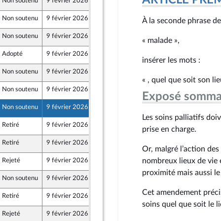
ARTICLE PRE
Non soutenu
9 février 2026
5 février 2026
er et Territoires
Non soutenu
9 février 2026
5 février 2026
À la seconde phrase de 
aine
Non soutenu
9 février 2026
4 février 2026
« malade »,
Adopté
9 février 2026
6 février 2026
insérer les mots :
Non soutenu
9 février 2026
5 février 2026
aine
« , quel que soit son lie
Non soutenu
9 février 2026
5 février 2026
Exposé somma
aine
Non soutenu
9 février 2026
4 février 2026
Les soins palliatifs doi
Retiré
9 février 2026
5 février 2026
prise en charge.
Retiré
9 février 2026
5 février 2026
Or, malgré l’action des
nombreux lieux de vie 
Rejeté
9 février 2026
5 février 2026
proximité mais aussi le
Non soutenu
9 février 2026
5 février 2026
aine
Cet amendement précise 
Retiré
9 février 2026
5 février 2026
soins quel que soit le l
Rejeté
9 février 2026
5 février 2026