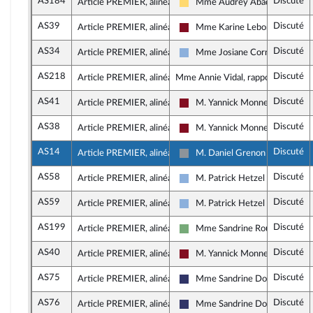
AS184
Discuté
Article PREMIER, alinéa 5
Mme Audrey Abadie-Amiel
Libertés, Indépendants, Outre-m
AS39
Discuté
Article PREMIER, alinéa 5
Mme Karine Lebon
Gauche Démocrate et Républic
AS34
Discuté
Article PREMIER, alinéa 5
Mme Josiane Corneloup
Droite Républicaine
AS218
Discuté
Article PREMIER, alinéa 5
Mme Annie Vidal, rapporteure
AS41
Discuté
Article PREMIER, alinéa 5
M. Yannick Monnet
Gauche Démocrate et Républic
AS38
Discuté
Article PREMIER, alinéa 5
M. Yannick Monnet
Gauche Démocrate et Républic
AS14
Discuté
Article PREMIER, alinéa 5
M. Daniel Grenon
Non inscrit
AS58
Discuté
Article PREMIER, alinéa 5
M. Patrick Hetzel
Droite Républicaine
AS59
Discuté
Article PREMIER, alinéa 5
M. Patrick Hetzel
Droite Républicaine
AS199
Discuté
Article PREMIER, alinéa 5
Mme Sandrine Rousseau
Écologiste et Social
AS40
Discuté
Article PREMIER, alinéa 5
M. Yannick Monnet
Gauche Démocrate et Républic
AS75
Discuté
Article PREMIER, alinéa 5
Mme Sandrine Dogor-Such
Rassemblement National
AS76
Discuté
Article PREMIER, alinéa 5
Mme Sandrine Dogor-Such
Rassemblement National