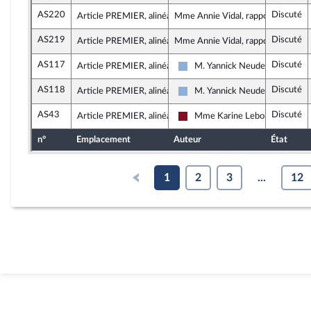
AS220
Discuté
Article PREMIER, alinéa 6
Mme Annie Vidal, rapporteure
AS219
Discuté
Article PREMIER, alinéa 6
Mme Annie Vidal, rapporteure
AS117
Discuté
Article PREMIER, alinéa 7
M. Yannick Neuder
Droite Républicaine
AS118
Discuté
Article PREMIER, alinéa 7
M. Yannick Neuder
Droite Républicaine
AS43
Discuté
Article PREMIER, alinéa 7
Mme Karine Lebon
Gauche Démocrate et Républic
n°
Emplacement
Auteur
État
1
2
3
...
12