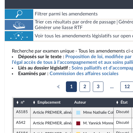
Filtrer parmi les amendements
Trier ces résultats par ordre de passage
Génére
Générer une liasse RTF
Voir tous les amendements législatifs sur open 
Recherche par examen unique - Tous les amendements ci-d
Déposés sur le texte :
Proposition de loi, modifiée par 
l’égal accès de tous à l’accompagnement et aux soins palli
Liés au dossier législatif :
Soins palliatifs et d’accomp
Examinés par :
Commission des affaires sociales
1
2
3
...
12
n°
Emplacement
Auteur
État
AS185
Discuté
Article PREMIER, alinéa 5
Mme Nathalie Colin-Oesterlé
Horizons & Indépendants
AS42
Discuté
Article PREMIER, alinéa 5
M. Yannick Monnet
Gauche Démocrate et Républic