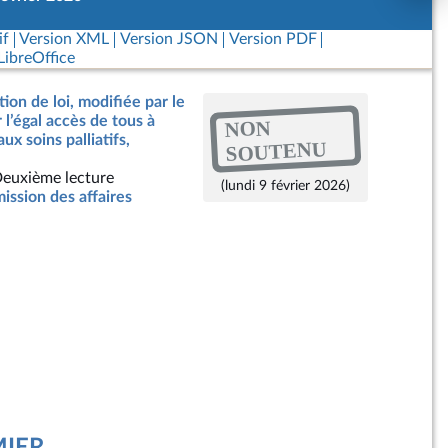
if
Version XML
Version JSON
Version PDF
ibreOffice
ion de loi, modifiée par le
r l’égal accès de tous à
NON
x soins palliatifs,
SOUTENU
euxième lecture
(lundi 9 février 2026)
ssion des affaires