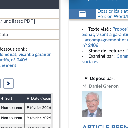
Dossier législat
Version Word/L
r une liasse PDF
Texte visé :
Proposit
data
Sénat, visant à garanti
l’accompagnement et au
n° 2406
essous sont :
Stade de lecture :
D
le Sénat, visant à garantir
Examiné par :
Commi
atifs, n° 2406
sociales
agnement
Déposé par :
M. Daniel Grenon
Sort
Date d'examen
Date de dépôt
Non soutenu
9 février 2026
5 février 2026
Non soutenu
9 février 2026
5 février 2026
aine