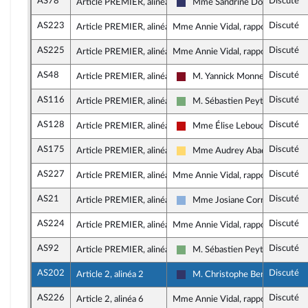
AS78
Discuté
Article PREMIER, alinéa 12
Mme Sandrine Dogor-Such
Rassemblement National
AS223
Discuté
Article PREMIER, alinéa 12
Mme Annie Vidal, rapporteure
AS225
Discuté
Article PREMIER, alinéa 13
Mme Annie Vidal, rapporteure
AS48
Discuté
Article PREMIER, alinéa 13
M. Yannick Monnet
Gauche Démocrate et Républic
AS116
Discuté
Article PREMIER, alinéa 13
M. Sébastien Peytavie
Écologiste et Social
AS128
Discuté
Article PREMIER, alinéa 13
Mme Élise Leboucher
La France insoumise - Nouveau 
AS175
Discuté
Article PREMIER, alinéa 13
Mme Audrey Abadie-Amiel
Libertés, Indépendants, Outre-m
AS227
Discuté
Article PREMIER, alinéa 13
Mme Annie Vidal, rapporteure
AS21
Discuté
Article PREMIER, alinéa 13
Mme Josiane Corneloup
Droite Républicaine
AS224
Discuté
Article PREMIER, alinéa 13
Mme Annie Vidal, rapporteure
AS92
Discuté
Article PREMIER, alinéa 13
M. Sébastien Peytavie
Écologiste et Social
AS202
Discuté
Article 2, alinéa 2
M. Christophe Bentz
Rassemblement National
AS226
Discuté
Article 2, alinéa 6
Mme Annie Vidal, rapporteure