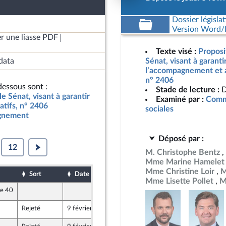
Dossier législat
Version Word/L
r une liasse PDF
Texte visé :
Proposit
data
Sénat, visant à garanti
l’accompagnement et au
n° 2406
essous sont :
Stade de lecture :
D
le Sénat, visant à garantir
Examiné par :
Commi
atifs, n° 2406
sociales
agnement
Déposé par :
12
M. Christophe Bentz
Mme Marine Hamelet
Mme Christine Loir
M
Sort
Date d'examen
Date de dépôt
Mme Lisette Pollet
M
le 40
5 février 2026
Front Populaire
Rejeté
9 février 2026
5 février 2026