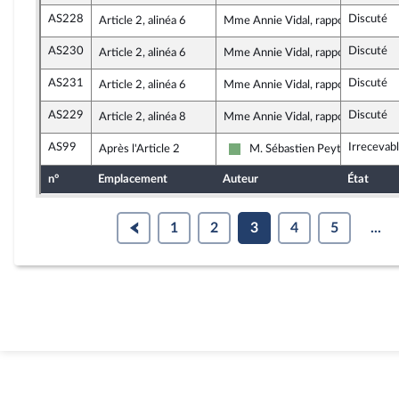
AS228
Discuté
Article 2, alinéa 6
Mme Annie Vidal, rapporteure
AS230
Discuté
Article 2, alinéa 6
Mme Annie Vidal, rapporteure
AS231
Discuté
Article 2, alinéa 6
Mme Annie Vidal, rapporteure
AS229
Discuté
Article 2, alinéa 8
Mme Annie Vidal, rapporteure
AS99
Irrecevab
Après l'Article 2
M. Sébastien Peytavie
Écologiste et Social
n°
Emplacement
Auteur
État
1
2
3
4
5
...