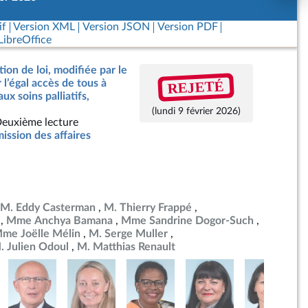
if
Version XML
Version JSON
Version PDF
ibreOffice
ion de loi, modifiée par le
REJETÉ
r l’égal accès de tous à
x soins palliatifs,
(lundi 9 février 2026)
euxième lecture
ssion des affaires
M. Eddy Casterman
M. Thierry Frappé
Mme Anchya Bamana
Mme Sandrine Dogor-Such
me Joëlle Mélin
M. Serge Muller
. Julien Odoul
M. Matthias Renault