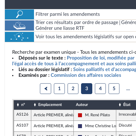
Filtrer parmi les amendements
Trier ces résultats par ordre de passage
Génére
Générer une liasse RTF
Voir tous les amendements législatifs sur open 
Recherche par examen unique - Tous les amendements ci-d
Déposés sur le texte :
Proposition de loi, modifiée par 
l’égal accès de tous à l’accompagnement et aux soins palli
Liés au dossier législatif :
Soins palliatifs et d’accomp
Examinés par :
Commission des affaires sociales
1
2
3
4
5
...
n°
Emplacement
Auteur
État
AS126
Irrecevab
Article PREMIER, alinéa 11
M. René Pilato
La France insoumise - Nouveau 
AS107
Discuté
Article PREMIER, alinéa 11
Mme Christine Loir
Rassemblement National