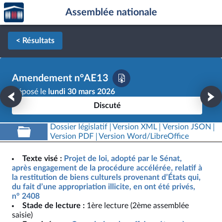
Accèder
Aller au contenu
Aller en bas de la page
Assemblée nationale
à la
page
d'accueil
< Résultats
Amendement n°AE13
Déposé le
lundi 30 mars 2026
Discuté
Dossier législatif
Version XML
Version JSON
Version PDF
Version Word/LibreOffice
Texte visé :
Projet de loi, adopté par le Sénat,
après engagement de la procédure accélérée, relatif à
la restitution de biens culturels provenant d’États qui,
du fait d’une appropriation illicite, en ont été privés,
n° 2408
Stade de lecture :
1ère lecture (2ème assemblée
saisie)