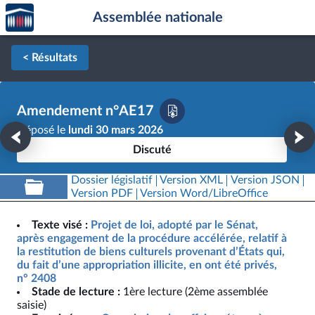
Accèder
Aller au contenu
Aller en bas de la page
Assemblée nationale
à la
page
d'accueil
< Résultats
Amendement n°AE17
Déposé le
lundi 30 mars 2026
Discuté
Dossier législatif
Version XML
Version JSON
Version PDF
Version Word/LibreOffice
Texte visé :
Projet de loi, adopté par le Sénat,
après engagement de la procédure accélérée, relatif à
la restitution de biens culturels provenant d’États qui,
du fait d’une appropriation illicite, en ont été privés,
n° 2408
Stade de lecture :
1ère lecture (2ème assemblée
saisie)