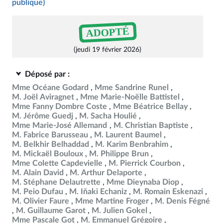
publique)
ADOPTÉ
(jeudi 19 février 2026)
Déposé par :
Mme Océane Godard
Mme Sandrine Runel
M. Joël Aviragnet
Mme Marie-Noëlle Battistel
Mme Fanny Dombre Coste
Mme Béatrice Bellay
M. Jérôme Guedj
M. Sacha Houlié
Mme Marie-José Allemand
M. Christian Baptiste
M. Fabrice Barusseau
M. Laurent Baumel
M. Belkhir Belhaddad
M. Karim Benbrahim
M. Mickaël Bouloux
M. Philippe Brun
Mme Colette Capdevielle
M. Pierrick Courbon
M. Alain David
M. Arthur Delaporte
M. Stéphane Delautrette
Mme Dieynaba Diop
M. Peio Dufau
M. Iñaki Echaniz
M. Romain Eskenazi
M. Olivier Faure
Mme Martine Froger
M. Denis Fégné
M. Guillaume Garot
M. Julien Gokel
Mme Pascale Got
M. Emmanuel Grégoire