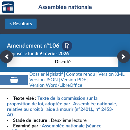
Accèder
Aller au contenu
Aller en bas de la page
Assemblée nationale
à la
page
d'accueil
< Résultats
Amendement n°106
Déposé le
lundi 9 février 2026
Discuté
Dossier législatif
Compte rendu
Version XML
Version JSON
Version PDF
Version Word/LibreOffice
Texte visé :
Texte de la commission sur la
proposition de loi, adoptée par l'Assemblée nationale,
relative au droit à l'aide à mourir (n°2401)., n° 2453-
A0
Stade de lecture :
Deuxième lecture
Examiné par :
Assemblée nationale (séance