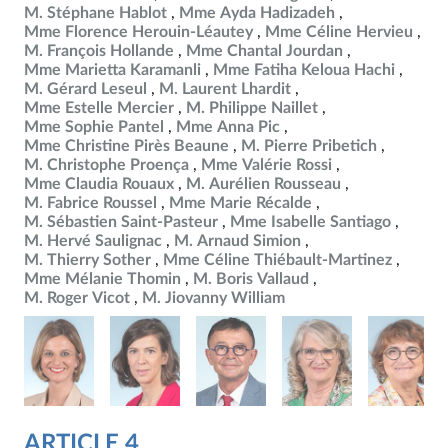
M. Stéphane Hablot
Mme Ayda Hadizadeh
Mme Florence Herouin-Léautey
Mme Céline Hervieu
M. François Hollande
Mme Chantal Jourdan
Mme Marietta Karamanli
Mme Fatiha Keloua Hachi
M. Gérard Leseul
M. Laurent Lhardit
Mme Estelle Mercier
M. Philippe Naillet
Mme Sophie Pantel
Mme Anna Pic
Mme Christine Pirès Beaune
M. Pierre Pribetich
M. Christophe Proença
Mme Valérie Rossi
Mme Claudia Rouaux
M. Aurélien Rousseau
M. Fabrice Roussel
Mme Marie Récalde
M. Sébastien Saint-Pasteur
Mme Isabelle Santiago
M. Hervé Saulignac
M. Arnaud Simion
M. Thierry Sother
Mme Céline Thiébault-Martinez
Mme Mélanie Thomin
M. Boris Vallaud
M. Roger Vicot
M. Jiovanny William
ARTICLE 4