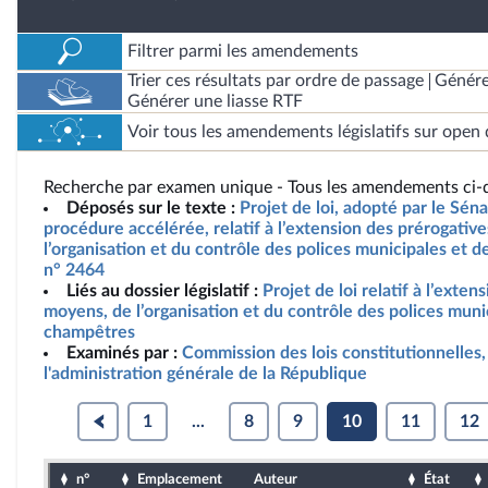
Filtrer parmi les amendements
Trier ces résultats par ordre de passage
Génére
Générer une liasse RTF
Voir tous les amendements législatifs sur open 
Recherche par examen unique - Tous les amendements ci-d
Déposés sur le texte :
Projet de loi, adopté par le Sén
procédure accélérée, relatif à l’extension des prérogativ
l’organisation et du contrôle des polices municipales et 
n° 2464
Liés au dossier législatif :
Projet de loi relatif à l’exte
moyens, de l’organisation et du contrôle des polices muni
champêtres
Examinés par :
Commission des lois constitutionnelles, 
l'administration générale de la République
1
...
8
9
10
11
12
n°
Emplacement
Auteur
État