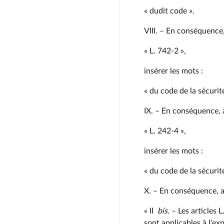
« dudit code ».
VIII. – En conséquence, 
« L. 742‑2 »,
insérer les mots :
« du code de la sécurité
IX. – En conséquence, à 
« L. 242‑4 »,
insérer les mots :
« du code de la sécurité
X. – En conséquence, apr
« II
bis
.
– Les articles L
sont applicables à l'ex