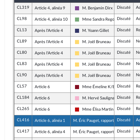
CL319
Discuté
A
Article 4, alinéa 9
M. Benjamin Dirx
Ensemble pour la République
CL98
Discuté
A
Article 4, alinéa 10
Mme Sandra Regol
Écologiste et Social
CL13
Discuté
Re
Après l'Article 4
M. Yoann Gillet
Rassemblement National
CL89
Discuté
N
Après l'Article 4
M. Joël Bruneau
Libertés, Indépendants, Outre-mer 
CL80
Discuté
N
Après l'Article 4
M. Joël Bruneau
Libertés, Indépendants, Outre-mer 
CL83
Discuté
N
Après l'Article 4
M. Joël Bruneau
Libertés, Indépendants, Outre-mer 
CL90
Discuté
N
Après l'Article 4
M. Joël Bruneau
Libertés, Indépendants, Outre-mer 
CL57
Discuté
Re
Article 6
Mme Émeline K/Bidi
Gauche Démocrate et Républicain
CL184
Discuté
Re
Article 6
M. Hervé Saulignac
Socialistes et apparentés
CL265
Discuté
Re
Article 6
Mme Élisa Martin
La France insoumise - Nouveau Fro
CL416
Discuté
A
Article 6, alinéa 1
M. Éric Pauget, rapporteur
CL417
Discuté
A
Article 6, alinéa 4
M. Éric Pauget, rapporteur