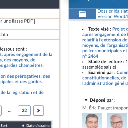
Dossier législat
Version Word/L
r une liasse PDF
Texte visé :
Projet d
data
après engagement de l
relatif à l’extension d
moyens, de l’organisat
essous sont :
polices municipales e
at, après engagement de la
n° 2464
es, des moyens, de
Stade de lecture :
1
des gardes champêtres,
assemblée saisie)
Examiné par :
Commi
nsion des prérogatives, des
constitutionnelles, de 
cipales et des gardes
l'administration génér
de la législation et de
Déposé par :
M. Éric Pauget
(rappor
...
22
Sort
Date d'examen
Date de dépôt