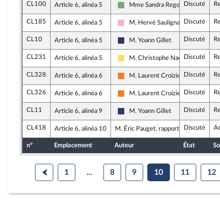
CL100
Discuté
Re
Article 6, alinéa 5
Mme Sandra Regol
Écologiste et Social
CL185
Discuté
Re
Article 6, alinéa 5
M. Hervé Saulignac
Socialistes et apparentés
CL10
Discuté
Re
Article 6, alinéa 5
M. Yoann Gillet
Rassemblement National
CL231
Discuté
Re
Article 6, alinéa 5
M. Christophe Naegelen
Libertés, Indépendants, Outre-mer 
CL328
Discuté
Re
Article 6, alinéa 6
M. Laurent Croizier
Les Démocrates
CL326
Discuté
Re
Article 6, alinéa 6
M. Laurent Croizier
Les Démocrates
CL11
Discuté
Re
Article 6, alinéa 9
M. Yoann Gillet
Rassemblement National
CL418
Discuté
A
Article 6, alinéa 10
M. Éric Pauget, rapporteur
n°
Emplacement
Auteur
État
So
1
...
8
9
10
11
12