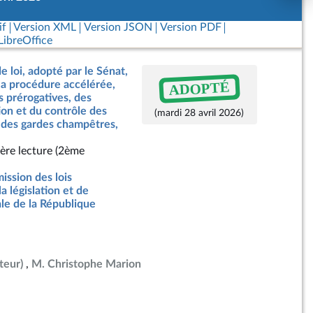
if
Version XML
Version JSON
Version PDF
ibreOffice
e loi, adopté par le Sénat,
ADOPTÉ
a procédure accélérée,
es prérogatives, des
ion et du contrôle des
(mardi 28 avril 2026)
t des gardes champêtres,
ère lecture (2ème
ssion des lois
la législation et de
ale de la République
teur)
M. Christophe Marion