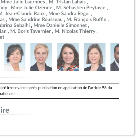
Mme Julie Laernoes
M. Tristan Lahais
ndy
Mme Julie Ozenne
M. Sébastien Peytavie
M. Jean-Claude Raux
Mme Sandra Regol
as
Mme Sandrine Rousseau
M. François Ruffin
brina Sebaihi
Mme Danielle Simonnet
ian
M. Boris Tavernier
M. Nicolas Thierry
et
é irrecevable après publication en application de l'article 98 du
ationale.
ire