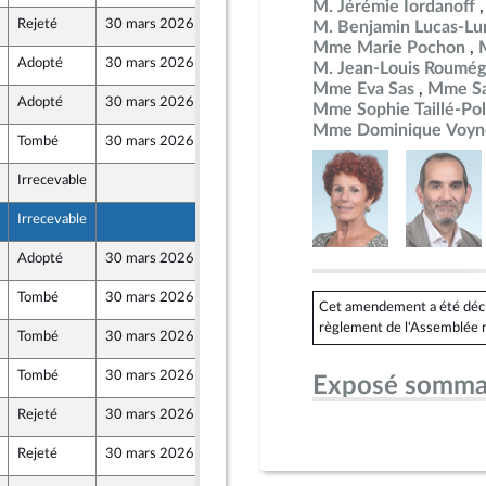
M. Jérémie Iordanoff
Rejeté
30 mars 2026
26 mars 2026
M. Benjamin Lucas-Lu
Mme Marie Pochon
Adopté
30 mars 2026
28 mars 2026
M. Jean-Louis Roumég
Mme Eva Sas
Mme Sa
Adopté
30 mars 2026
28 mars 2026
Mme Sophie Taillé-Pol
Mme Dominique Voyn
Tombé
30 mars 2026
26 mars 2026
Irrecevable
26 mars 2026
Irrecevable
26 mars 2026
Adopté
30 mars 2026
28 mars 2026
Tombé
30 mars 2026
28 mars 2026
Cet amendement a été déclar
règlement de l'Assemblée n
Tombé
30 mars 2026
26 mars 2026
Tombé
30 mars 2026
26 mars 2026
Exposé somma
Rejeté
30 mars 2026
26 mars 2026
Rejeté
30 mars 2026
23 mars 2026