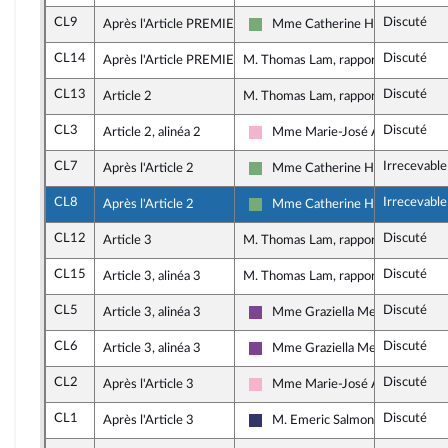
CL9
Discuté
Après l'Article PREMIER
Mme Catherine Hervieu
Écologiste et Social
CL14
Discuté
Après l'Article PREMIER
M. Thomas Lam, rapporteur
CL13
Discuté
Article 2
M. Thomas Lam, rapporteur
CL3
Discuté
Article 2, alinéa 2
Mme Marie-José Allemand
Socialistes et apparentés
CL7
Irrecevable
Après l'Article 2
Mme Catherine Hervieu
Écologiste et Social
CL8
Irrecevable
Après l'Article 2
Mme Catherine Hervieu
Écologiste et Social
CL12
Discuté
Article 3
M. Thomas Lam, rapporteur
CL15
Discuté
Article 3, alinéa 3
M. Thomas Lam, rapporteur
CL5
Discuté
Article 3, alinéa 3
Mme Graziella Melchior
Ensemble pour la République
CL6
Discuté
Article 3, alinéa 3
Mme Graziella Melchior
Ensemble pour la République
CL2
Discuté
Après l'Article 3
Mme Marie-José Allemand
Socialistes et apparentés
CL1
Discuté
Après l'Article 3
M. Emeric Salmon
Rassemblement National