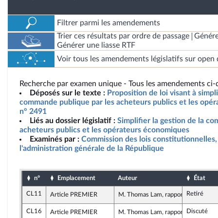
Filtrer parmi les amendements
Trier ces résultats par ordre de passage
Génére
Générer une liasse RTF
Voir tous les amendements législatifs sur open 
Recherche par examen unique - Tous les amendements ci-d
Déposés sur le texte :
Proposition de loi visant à simpli
commande publique par les acheteurs publics et les opé
n° 2491
Liés au dossier législatif :
Simplifier la gestion de la c
acheteurs publics et les opérateurs économiques
Examinés par :
Commission des lois constitutionnelles, 
l'administration générale de la République
n°
Emplacement
Auteur
État
CL11
Retiré
Article PREMIER
M. Thomas Lam, rapporteur
CL16
Discuté
Article PREMIER
M. Thomas Lam, rapporteur