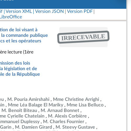
if
Version XML
Version JSON
Version PDF
ibreOffice
ion de loi visant à
IRRECEVABLE
de la commande publique
ics et les opérateurs
ère lecture (1ère
ssion des lois
la législation et de
ale de la République
eu
M. Pouria Amirshahi
Mme Christine Arrighi
in
Mme Léa Balage El Mariky
Mme Lisa Belluco
M. Benoît Biteau
M. Arnaud Bonnet
e Cyrielle Chatelain
M. Alexis Corbière
Emmanuel Duplessy
M. Charles Fournier
Garin
M. Damien Girard
M. Steevy Gustave