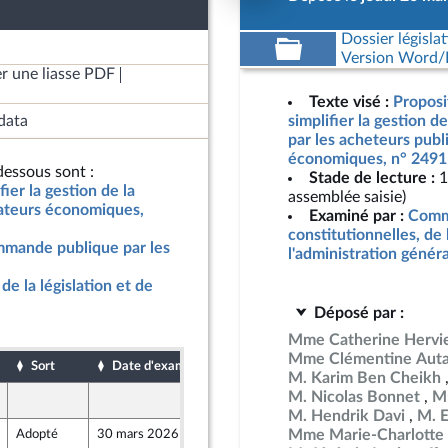
Dossier législat
Version Word/L
r une liasse PDF
Texte visé :
Proposit
data
simplifier la gestion 
par les acheteurs publ
économiques, n° 2491
essous sont :
Stade de lecture :
1
fier la gestion de la
assemblée saisie)
rateurs économiques,
Examiné par :
Commi
constitutionnelles, de 
ommande publique par les
l'administration génér
de la législation et de
Déposé par :
Mme Catherine Hervi
Mme Clémentine Auta
Sort
Date d'examen
Date de dépôt
M. Karim Ben Cheikh
M. Nicolas Bonnet
Mm
28 mars 2026
M. Hendrik Davi
M. 
Mme Marie-Charlotte 
Adopté
30 mars 2026
30 mars 2026