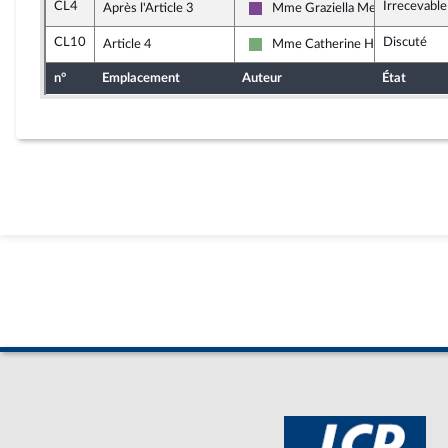
CL4
Irrecevable
Après l'Article 3
Mme Graziella Melchior
Ensemble pour la République
CL10
Discuté
Article 4
Mme Catherine Hervieu
Écologiste et Social
n°
Emplacement
Auteur
État