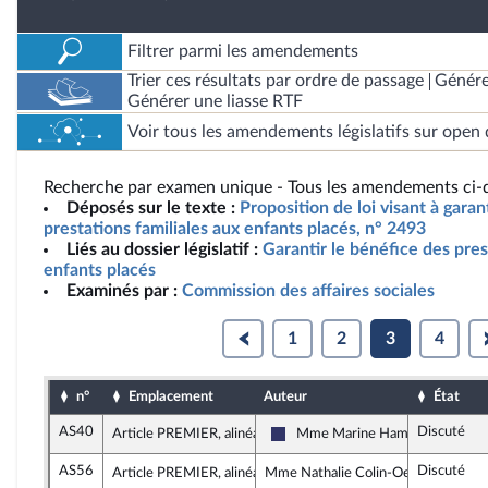
Filtrer parmi les amendements
Trier ces résultats par ordre de passage
Génére
Générer une liasse RTF
Voir tous les amendements législatifs sur open 
Recherche par examen unique - Tous les amendements ci-d
Déposés sur le texte :
Proposition de loi visant à garan
prestations familiales aux enfants placés, n° 2493
Liés au dossier législatif :
Garantir le bénéfice des pres
enfants placés
Examinés par :
Commission des affaires sociales
1
2
3
4
n°
Emplacement
Auteur
État
AS40
Discuté
Article PREMIER, alinéa 10
Mme Marine Hamelet
Rassemblement National
AS56
Discuté
Article PREMIER, alinéa 10
Mme Nathalie Colin-Oesterlé, rappo