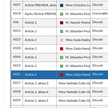
AS37
Discuté
Article PREMIER, alinéa 10
Mme Christine Loir
Rassemblement National
AS18
Irrecevabl
Après l'Article PREMIER
M. Sébastien Peytavie
Écologiste et Social
AS6
Discuté
Article 2
M. Yannick Monnet
Gauche Démocrate et Républica
AS13
Discuté
Article 2
M. Sébastien Peytavie
Écologiste et Social
AS23
Discuté
Article 2
Mme Ayda Hadizadeh
Socialistes et apparentés
AS30
Discuté
Article 2
Mme Zahia Hamdane
La France insoumise - Nouveau F
AS46
Discuté
Article 2
M. Sébastien Peytavie
Écologiste et Social
AS15
Discuté
Article 2
M. Sébastien Peytavie
Écologiste et Social
AS31
Discuté
Article 2
Mme Zahia Hamdane
La France insoumise - Nouveau F
AS57
Discuté
Article 2, alinéa 3
Mme Nathalie Colin-Oesterlé, rappo
AS58
Discuté
Article 2, alinéa 4
Mme Nathalie Colin-Oesterlé, rappo
AS59
Discuté
Article 2, alinéa 5
Mme Nathalie Colin-Oesterlé, rappo