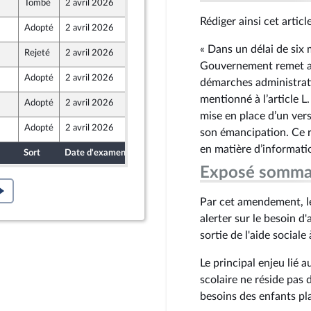
Tombé
2 avril 2026
25 mars 2026
Rédiger ainsi cet article
Adopté
2 avril 2026
27 mars 2026
ront Populaire
« Dans un délai de six 
Rejeté
2 avril 2026
31 mars 2026
rteure
Gouvernement remet au 
Adopté
2 avril 2026
24 mars 2026
démarches administrati
ine
mentionné à l’article L
Adopté
2 avril 2026
25 mars 2026
mise en place d’un ver
Adopté
2 avril 2026
27 mars 2026
son émancipation. Ce 
en matière d’informatio
Sort
Date d'examen
Date de dépôt
Exposé somma
Par cet amendement, l
alerter sur le besoin 
sortie de l'aide sociale
Le principal enjeu lié a
scolaire ne réside pas 
besoins des enfants pla