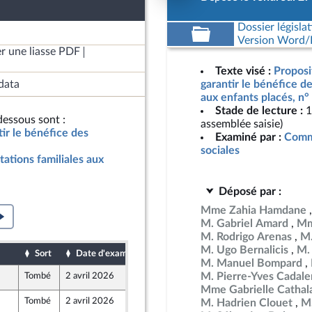
Dossier législat
Version Word/L
r une liasse PDF
Texte visé :
Proposit
data
garantir le bénéfice de
aux enfants placés, n°
Stade de lecture :
1
essous sont :
assemblée saisie)
tir le bénéfice des
Examiné par :
Commi
sociales
tations familiales aux
Déposé par :
Mme Zahia Hamdane
M. Gabriel Amard
Mm
M. Rodrigo Arenas
M.
M. Ugo Bernalicis
M.
Sort
Date d'examen
Date de dépôt
M. Manuel Bompard
M. Pierre-Yves Cadal
Tombé
2 avril 2026
27 mars 2026
Mme Gabrielle Cathal
Tombé
2 avril 2026
31 mars 2026
M. Hadrien Clouet
M.
rteure