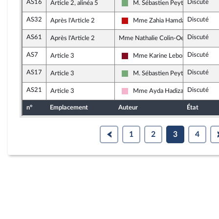
AS16
Discuté
Article 2, alinéa 5
M. Sébastien Peytavie
Écologiste et Social
AS32
Discuté
Après l'Article 2
Mme Zahia Hamdane
La France insoumise - Nouveau F
AS61
Discuté
Après l'Article 2
Mme Nathalie Colin-Oesterlé, rappo
AS7
Discuté
Article 3
Mme Karine Lebon
Gauche Démocrate et Républica
AS17
Discuté
Article 3
M. Sébastien Peytavie
Écologiste et Social
AS21
Discuté
Article 3
Mme Ayda Hadizadeh
Socialistes et apparentés
n°
Emplacement
Auteur
État
1
2
3
4