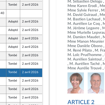
M. Sébastien Delogu
Tombé
2 avril 2026
27 mars 2026
Mme Karen Erodi
Mm
Mme Sylvie Ferrer
M.
e 40
25 mars 2026
M. David Guiraud
Mm
M. Bastien Lachaud
Adopté
2 avril 2026
24 mars 2026
M. Aurélien Le Coq
M
ine
M. Jérôme Legavre
M
Adopté
2 avril 2026
25 mars 2026
Mme Murielle Lepvra
M. Damien Maudet
M
Adopté
2 avril 2026
27 mars 2026
Mme Manon Meunier
Mme Danièle Obono
Adopté
2 avril 2026
27 mars 2026
ront Populaire
M. René Pilato
M. Fr
M. Loïc Prud'homme
Tombé
2 avril 2026
27 mars 2026
M. Aurélien Saintoul
M. Aurélien Taché
M
Tombé
2 avril 2026
25 mars 2026
Mme Aurélie Trouvé
Tombé
2 avril 2026
27 mars 2026
ront Populaire
Tombé
2 avril 2026
31 mars 2026
rteure
Tombé
2 avril 2026
31 mars 2026
rteure
Tombé
2 avril 2026
31 mars 2026
rteure
ARTICLE 2