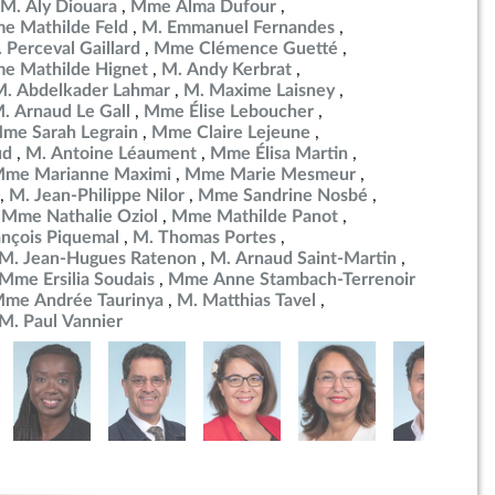
M. Aly Diouara
Mme Alma Dufour
e Mathilde Feld
M. Emmanuel Fernandes
 Perceval Gaillard
Mme Clémence Guetté
e Mathilde Hignet
M. Andy Kerbrat
M. Abdelkader Lahmar
M. Maxime Laisney
. Arnaud Le Gall
Mme Élise Leboucher
me Sarah Legrain
Mme Claire Lejeune
ud
M. Antoine Léaument
Mme Élisa Martin
me Marianne Maximi
Mme Marie Mesmeur
M. Jean-Philippe Nilor
Mme Sandrine Nosbé
Mme Nathalie Oziol
Mme Mathilde Panot
ançois Piquemal
M. Thomas Portes
M. Jean-Hugues Ratenon
M. Arnaud Saint-Martin
Mme Ersilia Soudais
Mme Anne Stambach-Terrenoir
me Andrée Taurinya
M. Matthias Tavel
M. Paul Vannier