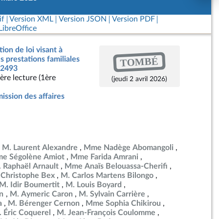
if
Version XML
Version JSON
Version PDF
ibreOffice
ion de loi visant à
TOMBÉ
s prestations familiales
 2493
ère lecture (1ère
(jeudi 2 avril 2026)
ssion des affaires
M. Laurent Alexandre
Mme Nadège Abomangoli
e Ségolène Amiot
Mme Farida Amrani
 Raphaël Arnault
Mme Anaïs Belouassa-Cherifi
 Christophe Bex
M. Carlos Martens Bilongo
M. Idir Boumertit
M. Louis Boyard
en
M. Aymeric Caron
M. Sylvain Carrière
a
M. Bérenger Cernon
Mme Sophia Chikirou
 Éric Coquerel
M. Jean-François Coulomme