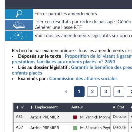
Filtrer parmi les amendements
Trier ces résultats par ordre de passage
Génére
Générer une liasse RTF
Voir tous les amendements législatifs sur open 
Recherche par examen unique - Tous les amendements ci-d
Déposés sur le texte :
Proposition de loi visant à garan
prestations familiales aux enfants placés, n° 2493
Liés au dossier législatif :
Garantir le bénéfice des pres
enfants placés
Examinés par :
Commission des affaires sociales
1
2
3
4
n°
Emplacement
Auteur
État
AS1
Discuté
Article PREMIER
M. Yannick Monnet
Gauche Démocrate et Républica
AS9
Discuté
Article PREMIER
M. Sébastien Peytavie
Écologiste et Social