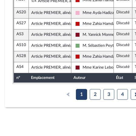
Sous-amendement de l'amendement n°AS5
Mme Zahia Hamdane
Article PREMIER, alinéa 5
La France insoumise - Nouveau F
AS20
Discuté
Article PREMIER, alinéa 6
Mme Ayda Hadizadeh
Socialistes et apparentés
AS27
Discuté
Article PREMIER, alinéa 6
Mme Zahia Hamdane
La France insoumise - Nouveau F
AS3
Discuté
Article PREMIER, alinéa 7
M. Yannick Monnet
Gauche Démocrate et Républica
AS10
Discuté
Article PREMIER, alinéa 7
M. Sébastien Peytavie
Écologiste et Social
AS28
Discuté
Article PREMIER, alinéa 7
Mme Zahia Hamdane
La France insoumise - Nouveau F
AS4
Discuté
Article PREMIER, alinéa 8
Mme Karine Lebon
Gauche Démocrate et Républica
n°
Emplacement
Auteur
État
1
2
3
4