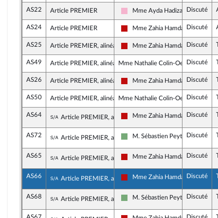
AS22
Discuté
Article PREMIER
Mme Ayda Hadizadeh
Socialistes et apparentés
AS24
Discuté
Article PREMIER
Mme Zahia Hamdane
La France insoumise - Nouveau F
AS25
Discuté
Article PREMIER, alinéa 1
Mme Zahia Hamdane
La France insoumise - Nouveau F
AS49
Discuté
Article PREMIER, alinéa 3
Mme Nathalie Colin-Oesterlé, rappo
AS26
Discuté
Article PREMIER, alinéa 4
Mme Zahia Hamdane
La France insoumise - Nouveau F
AS50
Discuté
Article PREMIER, alinéa 5
Mme Nathalie Colin-Oesterlé, rappo
AS64
Discuté
Sous-amendement de l'amendement n°AS5
Mme Zahia Hamdane
Article PREMIER, alinéa 5
La France insoumise - Nouveau F
AS72
Discuté
Sous-amendement de l'amendement n°AS5
M. Sébastien Peytavie
Article PREMIER, alinéa 5
Écologiste et Social
AS65
Discuté
Sous-amendement de l'amendement n°AS5
Mme Zahia Hamdane
Article PREMIER, alinéa 5
La France insoumise - Nouveau F
AS66
Discuté
Sous-amendement de l'amendement n°AS5
Mme Zahia Hamdane
Article PREMIER, alinéa 5
La France insoumise - Nouveau F
AS68
Discuté
Sous-amendement de l'amendement n°AS5
M. Sébastien Peytavie
Article PREMIER, alinéa 5
Écologiste et Social
AS67
Discuté