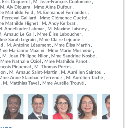
 Éric Coquerel
M. Jean-François Coulomme
M. Aly Diouara
Mme Alma Dufour
e Mathilde Feld
M. Emmanuel Fernandes
 Perceval Gaillard
Mme Clémence Guetté
e Mathilde Hignet
M. Andy Kerbrat
M. Abdelkader Lahmar
M. Maxime Laisney
. Arnaud Le Gall
Mme Élise Leboucher
me Sarah Legrain
Mme Claire Lejeune
ud
M. Antoine Léaument
Mme Élisa Martin
me Marianne Maximi
Mme Marie Mesmeur
M. Jean-Philippe Nilor
Mme Sandrine Nosbé
Mme Nathalie Oziol
Mme Mathilde Panot
ançois Piquemal
M. Thomas Portes
non
M. Arnaud Saint-Martin
M. Aurélien Saintoul
Mme Anne Stambach-Terrenoir
M. Aurélien Taché
M. Matthias Tavel
Mme Aurélie Trouvé