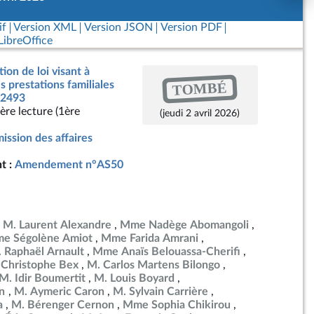
if
Version XML
Version JSON
Version PDF
ibreOffice
ion de loi visant à
TOMBÉ
s prestations familiales
 2493
ère lecture (1ère
(jeudi 2 avril 2026)
ssion des affaires
t :
Amendement n°AS50
M. Laurent Alexandre
Mme Nadège Abomangoli
e Ségolène Amiot
Mme Farida Amrani
 Raphaël Arnault
Mme Anaïs Belouassa-Cherifi
 Christophe Bex
M. Carlos Martens Bilongo
M. Idir Boumertit
M. Louis Boyard
en
M. Aymeric Caron
M. Sylvain Carrière
a
M. Bérenger Cernon
Mme Sophia Chikirou