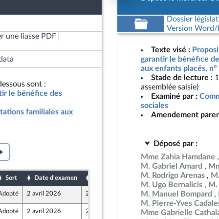
Dossier législat
Version Word/L
r une liasse PDF
Texte visé :
Proposit
data
garantir le bénéfice de
aux enfants placés, n°
Stade de lecture :
1
essous sont :
assemblée saisie)
tir le bénéfice des
Examiné par :
Commi
sociales
tations familiales aux
Amendement paren
Déposé par :
Mme Zahia Hamdane
M. Gabriel Amard
Mm
M. Rodrigo Arenas
M.
Sort
Date d'examen
Date de dépôt
M. Ugo Bernalicis
M.
M. Manuel Bompard
Adopté
2 avril 2026
24 mars 2026
ine
M. Pierre-Yves Cadal
Adopté
2 avril 2026
25 mars 2026
Mme Gabrielle Cathal