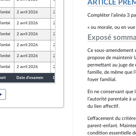
0
ARTICLE PRE
ront Populaire
Tombé
2 avril 2026
27 mars 2026
Compléter l’alinéa 3 pa
Tombé
2 avril 2026
27 mars 2026
ront Populaire
« ou morale, ou en vue d
Tombé
2 avril 2026
24 mars 2026
Exposé somma
ine
Tombé
2 avril 2026
25 mars 2026
Ce sous-amendement de
Tombé
2 avril 2026
27 mars 2026
propose de maintenir l
ront Populaire
permettant au juge de m
Tombé
2 avril 2026
24 mars 2026
ine
famille, de même que l’o
Sort
Date d'examen
Date de dépôt
foyer familial.
En ne conservant que la
l’autorité parentale à
du lien affectif.
L’effacement du critère
parent-enfant. Maintenir
condition essentielle d