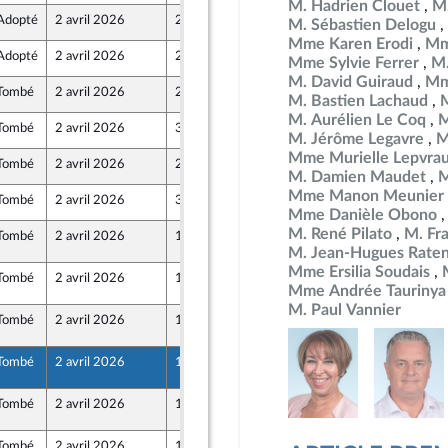
M. Hadrien Clouet
M.
Adopté
2 avril 2026
27 mars 2026
M. Sébastien Delogu
Mme Karen Erodi
Mm
Adopté
2 avril 2026
27 mars 2026
Mme Sylvie Ferrer
M.
ront Populaire
M. David Guiraud
Mm
Tombé
2 avril 2026
27 mars 2026
M. Bastien Lachaud
ront Populaire
M. Aurélien Le Coq
M
Tombé
2 avril 2026
31 mars 2026
rteure
M. Jérôme Legavre
M
Mme Murielle Lepvra
Tombé
2 avril 2026
27 mars 2026
ront Populaire
M. Damien Maudet
M
Mme Manon Meunier
Tombé
2 avril 2026
31 mars 2026
rteure
Mme Danièle Obono
M. René Pilato
M. Fr
Tombé
2 avril 2026
1 avril 2026
0
ront Populaire
M. Jean-Hugues Rate
Mme Ersilia Soudais
Tombé
2 avril 2026
1 avril 2026
0
Mme Andrée Taurinya
M. Paul Vannier
Tombé
2 avril 2026
1 avril 2026
0
ront Populaire
Tombé
2 avril 2026
1 avril 2026
0
ront Populaire
Tombé
2 avril 2026
1 avril 2026
0
Tombé
2 avril 2026
1 avril 2026