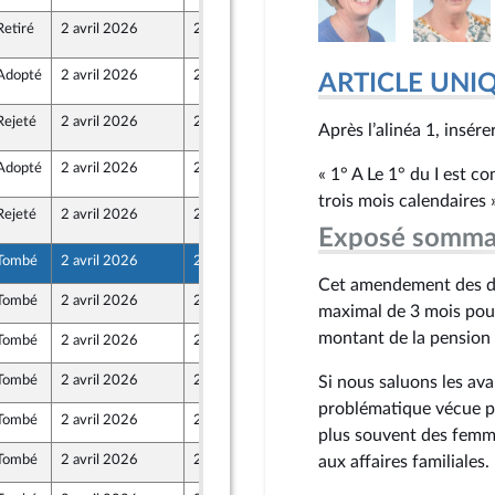
Retiré
2 avril 2026
2 avril 2026
1
Adopté
2 avril 2026
2 avril 2026
1
ARTICLE UNI
Rejeté
2 avril 2026
2 avril 2026
1
z
Après l’alinéa 1, insérer
Adopté
2 avril 2026
2 avril 2026
1
« 1° A Le 1° du I est c
trois mois calendaires »
Rejeté
2 avril 2026
2 avril 2026
1
Exposé somma
Tombé
2 avril 2026
27 mars 2026
z
Cet amendement des dép
Tombé
2 avril 2026
27 mars 2026
maximal de 3 mois pour 
montant de la pension 
Tombé
2 avril 2026
28 mars 2026
Tombé
2 avril 2026
27 mars 2026
Si nous saluons les ava
problématique vécue pa
Tombé
2 avril 2026
27 mars 2026
plus souvent des femme
Tombé
2 avril 2026
27 mars 2026
aux affaires familiales.