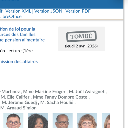
if
Version XML
Version JSON
Version PDF
ibreOffice
ion de loi pour la
TOMBÉ
urces des familles
e pension alimentaire
(jeudi 2 avril 2026)
ère lecture (1ère
ssion des affaires
-Martinez
Mme Martine Froger
M. Joël Aviragnet
M. Elie Califer
Mme Fanny Dombre Coste
M. Jérôme Guedj
M. Sacha Houlié
M. Arnaud Simion