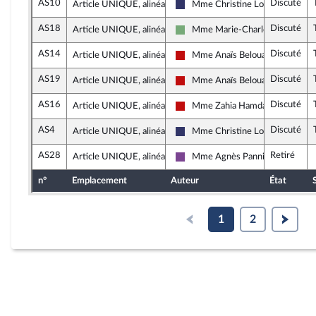
AS10
Discuté
Article UNIQUE, alinéa 4
Mme Christine Loir
Rassemblement National
AS18
Discuté
Article UNIQUE, alinéa 4
Mme Marie-Charlotte Garin
Écologiste et Social
AS14
Discuté
Article UNIQUE, alinéa 4
Mme Anaïs Belouassa-Cherifi
La France insoumise - Nouveau F
AS19
Discuté
Article UNIQUE, alinéa 4
Mme Anaïs Belouassa-Cherifi
La France insoumise - Nouveau F
AS16
Discuté
Article UNIQUE, alinéa 4
Mme Zahia Hamdane
La France insoumise - Nouveau F
AS4
Discuté
Article UNIQUE, alinéa 4
Mme Christine Loir
Rassemblement National
AS28
Retiré
Article UNIQUE, alinéa 4
Mme Agnès Pannier-Runacher
Ensemble pour la République
n°
Emplacement
Auteur
État
1
2