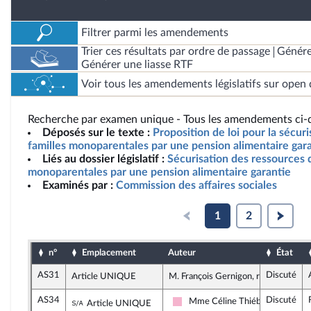
Filtrer parmi les amendements
Trier ces résultats par ordre de passage
Génére
Générer une liasse RTF
Voir tous les amendements législatifs sur open 
Recherche par examen unique - Tous les amendements ci-d
Déposés sur le texte :
Proposition de loi pour la sécur
familles monoparentales par une pension alimentaire gara
Liés au dossier législatif :
Sécurisation des ressources 
monoparentales par une pension alimentaire garantie
Examinés par :
Commission des affaires sociales
1
2
n°
Emplacement
Auteur
État
AS31
Discuté
Article UNIQUE
M. François Gernigon, rapporteur
AS34
Discuté
Sous-amendement de l'amendement n°AS3
Mme Céline Thiébault-Martine
Article UNIQUE
Socialistes et apparentés