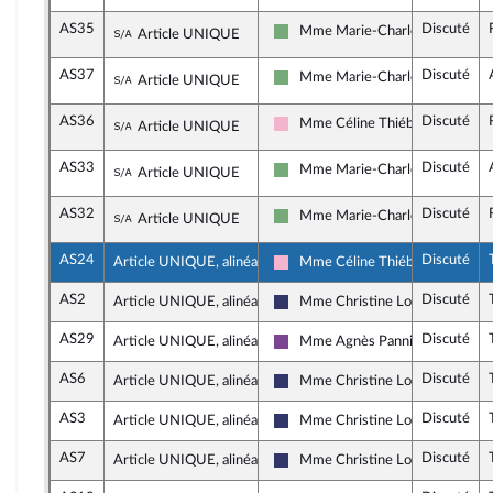
AS35
Discuté
Sous-amendement de l'amendement n°AS3
Mme Marie-Charlotte Garin
Article UNIQUE
Écologiste et Social
AS37
Discuté
Sous-amendement de l'amendement n°AS3
Mme Marie-Charlotte Garin
Article UNIQUE
Écologiste et Social
AS36
Discuté
Sous-amendement de l'amendement n°AS3
Mme Céline Thiébault-Martine
Article UNIQUE
Socialistes et apparentés
AS33
Discuté
Sous-amendement de l'amendement n°AS3
Mme Marie-Charlotte Garin
Article UNIQUE
Écologiste et Social
AS32
Discuté
Sous-amendement de l'amendement n°AS3
Mme Marie-Charlotte Garin
Article UNIQUE
Écologiste et Social
AS24
Discuté
Article UNIQUE, alinéa 1
Mme Céline Thiébault-Martine
Socialistes et apparentés
AS2
Discuté
Article UNIQUE, alinéa 3
Mme Christine Loir
Rassemblement National
AS29
Discuté
Article UNIQUE, alinéa 3
Mme Agnès Pannier-Runacher
Ensemble pour la République
AS6
Discuté
Article UNIQUE, alinéa 3
Mme Christine Loir
Rassemblement National
AS3
Discuté
Article UNIQUE, alinéa 3
Mme Christine Loir
Rassemblement National
AS7
Discuté
Article UNIQUE, alinéa 4
Mme Christine Loir
Rassemblement National