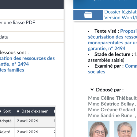
Dossier législat
Version Word/L
r une liasse PDF
Texte visé :
Proposit
data
sécurisation des resso
monoparentales par un
garantie, n° 2494
essous sont :
Stade de lecture :
1
isation des ressources des
assemblée saisie)
ntie, n° 2494
Examiné par :
Commi
des familles
sociales
Déposé par :
Mme Céline Thiébault
Mme Béatrice Bellay
Mme Océane Godard
Sort
Date d'examen
Date de dépôt
Mme Sandrine Runel
Adopté
2 avril 2026
1 avril 2026
Rejeté
2 avril 2026
2 avril 2026
1
z